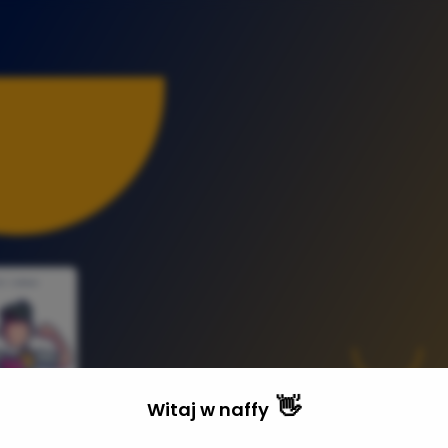
👋
Witaj w
naffy
Adres 
inacja 3.0