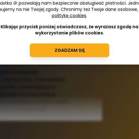
iastka 🍪 pozwalają nam bezpiecznie obsługiwać płatności. Jedn
 Szczepaniak
bujemy na nie Twojej zgody. Chronimy też Twoje dane osobowe,
politykę cookies
.
97,00 zł
ł
Wprowa
Klikając przycisk poniżej oświadczasz, że wyrażasz zgodę na
 30 dni przed obniżką: 129,00 zł
wykorzystanie plików cookies.
ki któremu zbudujesz silną wewnętrzną
ty i upadki i odbudujesz poczucie sensu w
ZGADZAM SIĘ
iałaniu
a psychoedukacja
ch merytoryką i ćwiczeniami
ch pytań coachingowych
, wewnętrzną motywację
 przymuszenia i przytłoczenia
bie z prokrastynacją
ć poczucie sensu w działaniu