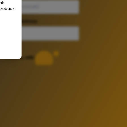
ak
 zobacz
dź kod rabatowy
Powered by