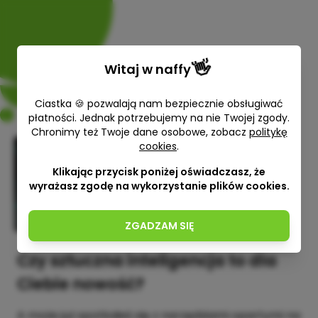
👋
Witaj w
naffy
Ciastka 🍪 pozwalają nam bezpiecznie obsługiwać
płatności. Jednak potrzebujemy na nie Twojej zgody.
Chronimy też Twoje dane osobowe, zobacz
politykę
cookies
.
Jak ugryźć AI. Przewodnik po
sztuce skutecznych promptów
Klikając przycisk poniżej oświadczasz, że
wyrażasz zgodę na wykorzystanie plików cookies.
Sylwia Benedyk
47,00 zł
ZGADZAM SIĘ
Czy sztuczna inteligencja to dla
Ciebie nowość?
A może już spotkałeś się z narzędziami opartymi na