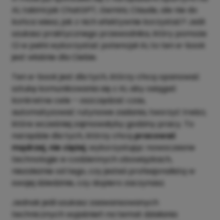
AI, takimi jak ChatGPT, Gemini, Claude, ale nie do
końca wiesz, jak z nich efektywnie korzystać? Jeśli
szukasz praktycznego przewodnika, który pomoże
Ci w pełni wykorzystać potencjał AI, to ten e-book
jest właśnie dla Ciebie.
Ten e-book jest dla tych, którzy chcą opanować
sztukę komunikowania się z AI, aby osiągać
konkretne cele – oszczędzać czas,
automatyzować rutynowe zadania, tworzyć treści,
które wcześniej zajmowałyby godziny pracy. To
narzędzie dla tych, którzy chcą
pracować
mądrzej, nie ciężej
, wykorzystując nowoczesne
technologie w codziennych obowiązkach,
niezależnie od tego, czy jesteś profesjonalistą w
swojej dziedzinie, czy dopiero zaczynasz.
Jednak jeśli szukasz zaawansowanych
technicznych wyjaśnień na temat działania