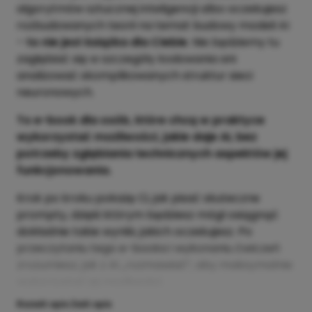
algorytmów sztucznej inteligencji albo oczekujesz
rozbudowanych teorii na temat budowy modeli AI
–
to nie jest książka dla Ciebie
. Nie będziemy tu
zagłębiać się w szczegóły kodowania ani
analizować skomplikowanych struktur sieci
neuronowych.
To e-book dla osób, które chcą w praktyce
wykorzystać możliwości, jakie daje AI, bez
potrzeby zgłębiania technicznych aspektów jej
funkcjonowania.
Krok po kroku pokażę Ci, jak pisać skuteczne
prompty, dzięki którym będziesz mógł osiągnąć
dokładnie takie wyniki, jakich oczekujesz. Po
przeczytaniu tego e-booka i wykonaniu ćwiczeń
zrozumiesz, jak z AI „rozmawiać”, aby maksymalnie
wykorzystać jej możliwości.
Rozwiń opis
Zwiń opis