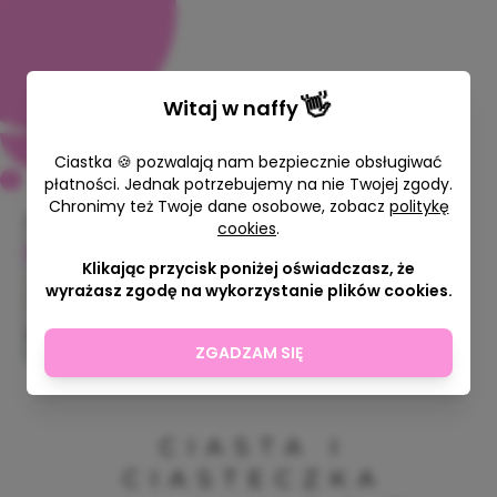
👋
Witaj w
naffy
Ciastka 🍪 pozwalają nam bezpiecznie obsługiwać
płatności. Jednak potrzebujemy na nie Twojej zgody.
Chronimy też Twoje dane osobowe, zobacz
politykę
cookies
.
Ciasta i ciasteczka
Klikając przycisk poniżej oświadczasz, że
Szalonooka
wyrażasz zgodę na wykorzystanie plików cookies.
34,99 zł
ZGADZAM SIĘ