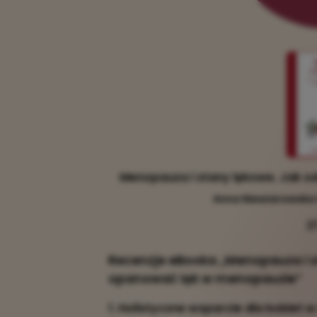
Menopauza i stany lękowe. Jak 
Anna Niewiarowska
2
Recenzje eBooka „Menopauza i 
opanować lęk w menopauzie”
1. Holistyczne wsparcie dla kobiet