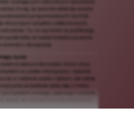
obiet szukających naturalnych sposobów
ba mi się, że autorka dzieli się swoimi
i podstawami proponowanych technik.
kcje dotyczące rytuałów oddechowych,
wdrożenia. To, co wyróżnia tę publikację,
rka podkreśla, że każda kobieta powinna
 wolności i akceptacji.
etapy życia
świetna lektura dla kobiet, które chcą
m i umysłem w czasie menopauzy. Opisane
cne w radzeniu sobie z lękiem, ale także
ytywne przesłanie, jakie bije z treści,
początkiem nowego, pięknego rozdziału.
ię lepiej, ale również bardziej świadoma