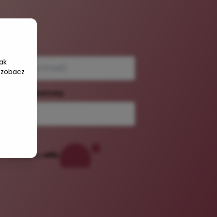
e-mail
ak
 zobacz
dź kod rabatowy
Powered by