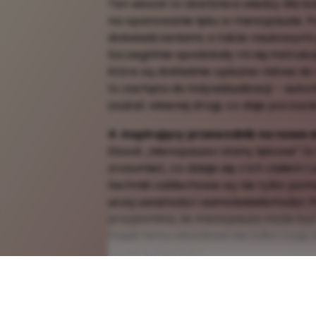
Ten ebook to skarbnica wiedzy dla k
na opanowanie lęku w menopauzie. Podo
doświadczeniami, a także naukowym
Szczególnie spodobały mi się instru
które są dokładnie opisane i łatwe do 
to zachęta do indywidualizacji – auto
szukać własnej drogi, co daje poczucie
4. Inspirujący przewodnik na nowe 
Ebook „Menopauza i stany lękowe” to 
zrozumieć, co dzieje się z ich ciałe
techniki oddechowe są nie tylko pomo
uczą uważności i samoświadomości. Poz
przypomina, że menopauza może być 
Dzięki temu ebookowi nie tylko czuję s
swojej kobiecości.
Rozwiń opis
Zwiń opis