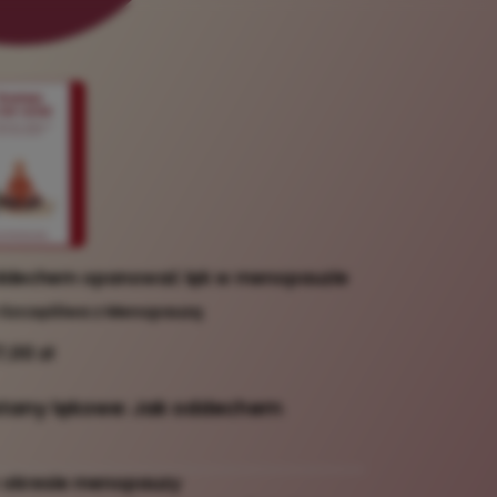
oddechem opanować lęk w menopauzie
 Szczęśliwa z Menopauzą
7,00 zł
stany lękowe: Jak oddechem
 w okresie menopauzy