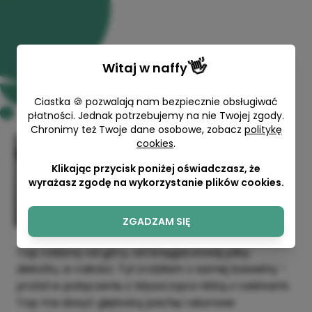
👋
Witaj w
naffy
Ciastka 🍪 pozwalają nam bezpiecznie obsługiwać
płatności. Jednak potrzebujemy na nie Twojej zgody.
Chronimy też Twoje dane osobowe, zobacz
politykę
cookies
.
Top Sylwestrowy - wzór
dziewiarski/opis wykonania
Klikając przycisk poniżej oświadczasz, że
wyrażasz zgodę na wykorzystanie plików cookies.
Zdzisława Polok
20,00 zł
ZGADZAM SIĘ
Top robiony od góry, od ściągaczowej plisy
dekoltu, w całości. Tył zrobiłam z samej bawełny -
przód w połączeniu z błyszcząca nitką z cekinami.
Top ma dosyć głęboką pachę i ażurowe