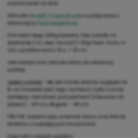
wykończenie na dole.
Włóczka:
Brazil2 Tropical Lane
w połączeniu z
błyszczącą
Flash Magicloop
.
Potrzeba niego 200g bawełny (ale zostało mi
dosłownie 2 m, więc na styk!) i 50g Flash. Druty nr
4,5, a próbka wzoru: 15 o. = 10 cm
Albo każda inna włóczka która da właściwą
próbkę.
Jeden rozmiar
-
M,
ale równie dobrze wygląda na
S
-ce (manekin jest tego rozmiaru), tylko trochę
luźniejszy. Szerokość pod pachami (mierzona na
płasko) - 45 cm, długość - 48 cm
Plik Pdf. zawiera opis, schemat wzoru oraz linki do
filmików z trudniejszymi momentami.
Opis tylko w języku polskim.