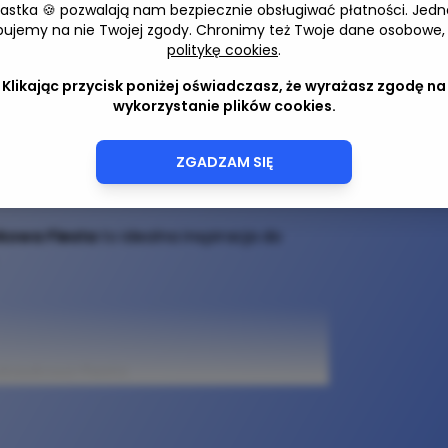
wnie - przepisy na każdą kieszeń
iastka 🍪 pozwalają nam bezpiecznie obsługiwać płatności. Jedn
Adres 
bujemy na nie Twojej zgody. Chronimy też Twoje dane osobowe,
wkowa Fiesta
politykę cookies
.
9,99 zł
Klikając przycisk poniżej oświadczasz, że wyrażasz zgodę na
wykorzystanie plików cookies.
wnie – przepisy na każdą kieszeń”
to
ych przepisów, które nie obciążą
ZGADZAM SIĘ
e słodkie propozycje, jak i wytrawne dania
ępnych składników i bez skomplikowanych
kowa Fiesta
to idealna inspiracja do
skawkowa Fiesta