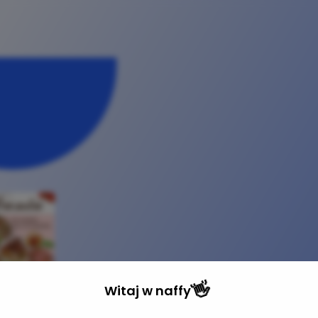
👋
Witaj w
naffy