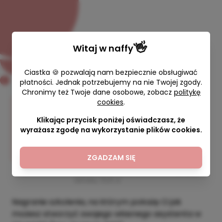
👋
Witaj w
naffy
Ciastka 🍪 pozwalają nam bezpiecznie obsługiwać
płatności. Jednak potrzebujemy na nie Twojej zgody.
Chronimy też Twoje dane osobowe, zobacz
politykę
Szkolenie online: Jak zrobić swój
cookies
.
własny GPT?
Klikając przycisk poniżej oświadczasz, że
wyrażasz zgodę na wykorzystanie plików cookies.
Weronika Modzelewska | Przystanek
Internet
ZGADZAM SIĘ
67,00 zł
111,00 zł
Najniższa cena z ostatnich 30 dni przed
obniżką: 111,00 zł
Nagranie szkolenia, na którym pokażę Ci jak
możesz stworzyć swojego własnego asystenta w