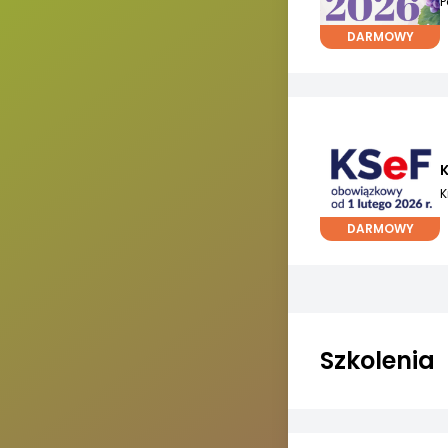
P
DARMOWY
K
K
DARMOWY
Szkolenia