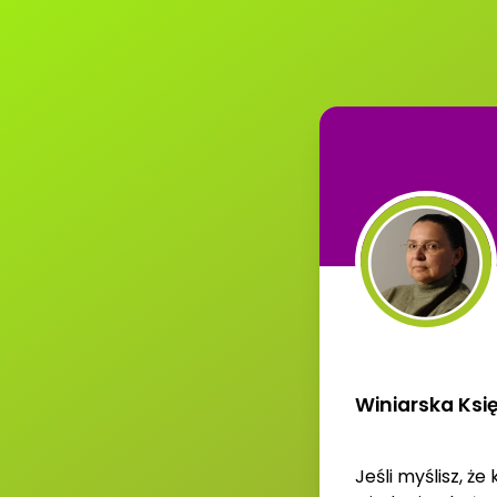
Winiarska Księ
Jeśli myślisz, ż