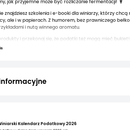
my, jak przyjemne może być rozliczanie fermentacji!
🍷
 znajdziesz szkolenia i e-booki dla winiarzy, którzy chc
icy, ale i w papierach. Z humorem, bez prawniczego bełkot
zykładami i nutą winnego aromatu.
odukty i przekonaj się, że podatki też mogą mieć bukiet!
is
 informacyjne
iniarski Kalendarz Podatkowy 2026