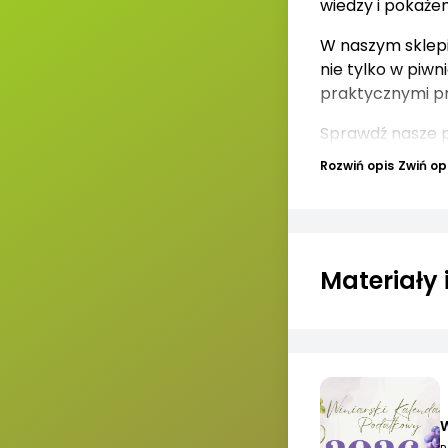
wiedzy i pokaże
W naszym sklepie
nie tylko w piwn
praktycznymi pr
Sprawdź nasze pr
Rozwiń opis
Zwiń op
Materiały
W