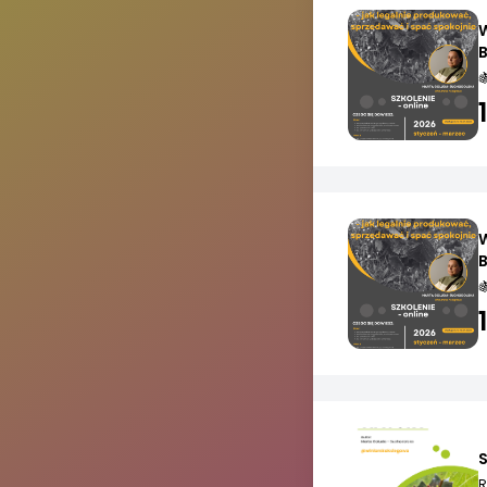
W
B

W

S
R