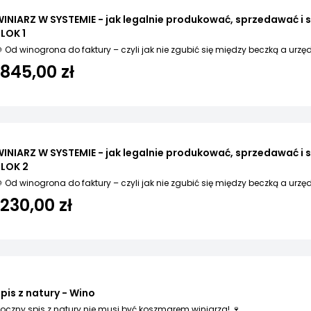
INIARZ W SYSTEMIE - jak legalnie produkować, sprzedawać i s
LOK 1
 Od winogrona do faktury – czyli jak nie zgubić się między beczką a urz
1845,00 zł
INIARZ W SYSTEMIE - jak legalnie produkować, sprzedawać i s
BLOK 2
 Od winogrona do faktury – czyli jak nie zgubić się między beczką a urz
1230,00 zł
pis z natury - Wino
oczny spis z natury nie musi być koszmarem winiarza! 🍷