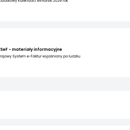
odatkowy Kalendarz winiarski 2026 rok
SeF - materiały informacyjne
rajowy System e-Faktur wyjaśniony po ludzku