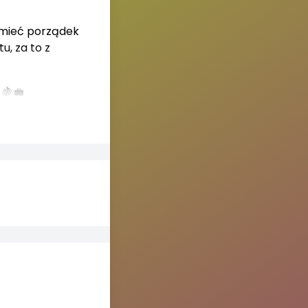
ą mieć porządek
u, za to z
 🍇💼