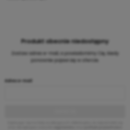
Produkt obecnie niedostępny
Zostaw adres e-mail, a powiadomimy Cię, kiedy
ponownie pojawi się w ofercie.
Adres e-mail
ZAPISZ SIĘ
Zapisując się na listę oczekujących deklarujesz, że zapoznałeś się
oraz akceptujesz warunki
regulaminu
oraz
polityki prywatności
.