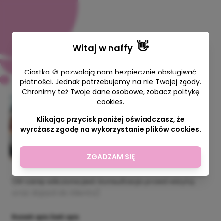
👋
Witaj w
naffy
Ciastka 🍪 pozwalają nam bezpiecznie obsługiwać
płatności. Jednak potrzebujemy na nie Twojej zgody.
Chronimy też Twoje dane osobowe, zobacz
politykę
Oczyszczanie domu oraz
cookies
.
pomieszczeń
Klikając przycisk poniżej oświadczasz, że
wyrażasz zgodę na wykorzystanie plików cookies.
Woman is Back Twoja Przestrzeń
Mocy
349,00 zł
ZGADZAM SIĘ
(W cenę wliczona jest konsultacja przed wizytą
oraz dojazd do klienta)
Rozwiń opis
Zwiń opis