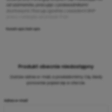
od szamanów, pracując z przewodnikami
duchowymi. Pracuję zgodnie z zasadami BHP
pracy z energią od prawie 9 lat.
Rozwiń opis
Zwiń opis
Produkt obecnie niedostępny
Zostaw adres e-mail, a powiadomimy Cię, kiedy
ponownie pojawi się w ofercie.
Adres e-mail