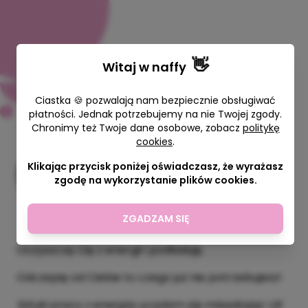
👋
Witaj w
naffy
Ciastka 🍪 pozwalają nam bezpiecznie obsługiwać
płatności. Jednak potrzebujemy na nie Twojej zgody.
Chronimy też Twoje dane osobowe, zobacz
politykę
Oczyszczanie energetyczne
cookies
.
Woman is Back Twoja Przestrzeń
Klikając przycisk poniżej oświadczasz, że wyrażasz
Mocy
zgodę na wykorzystanie plików cookies.
60 min
159,00 zł
ZGADZAM SIĘ
Oczyszczę Cię z energii i podładuję.
Odczepię od Ciebie to czego już nie potrzebujesz!
Sztuki pracy z energią uczyłam się mieszkając UK