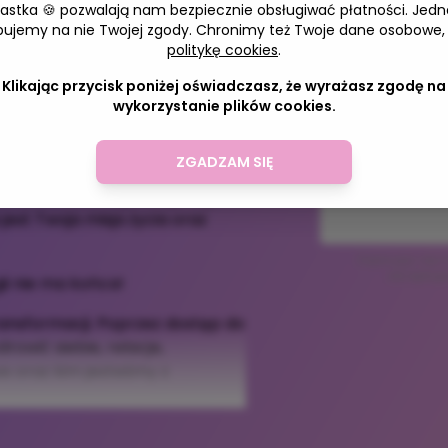
iastka 🍪 pozwalają nam bezpiecznie obsługiwać płatności. Jedn
Zostaw adres
bujemy na nie Twojej zgody. Chronimy też Twoje dane osobowe,
politykę cookies
.
Klikając przycisk poniżej oświadczasz, że wyrażasz zgodę na
a nie sprawia Ci satysfakcji,
wykorzystanie plików cookies.
Adres e-mail
 mnie!
ZGADZAM SIĘ
 bezwarunkowej akceptacji i
jest Twoja misja życia oraz
Zapisując się n
akceptuje
ii nie ma końca!
ansformacji. Poprzez dostęp do
rowić siebie, relacje,
we oraz kim jesteśmy z