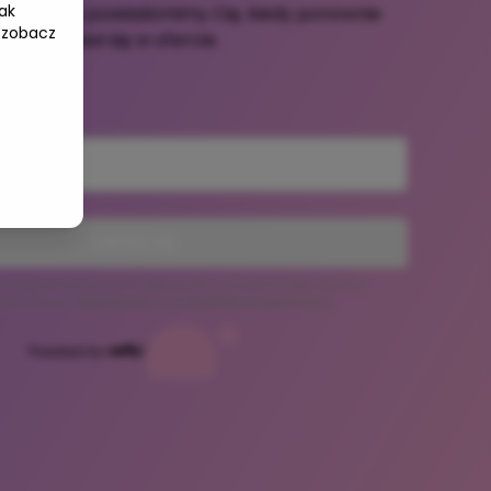
ak
 e-mail, a powiadomimy Cię, kiedy ponownie
 zobacz
pojawi się w ofercie.
ZAPISZ SIĘ
a listę oczekujących deklarujesz, że zapoznałeś się oraz
sz warunki
regulaminu
oraz
polityki prywatności
.
Powered by