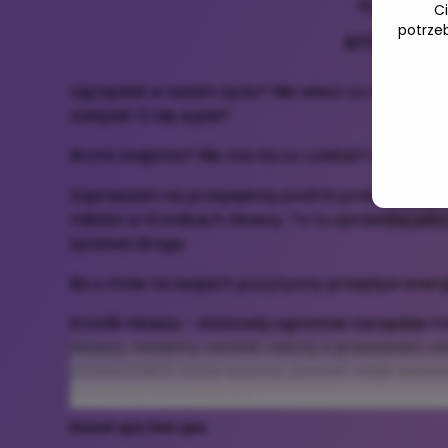
60 min
C
potrze
677,00 zł
Ugrzęzłaś w swoim życiu? Nie wiesz co dalej? Prac
związek Ci się sypie?
Brzmi znajomo? Nie ma na co czekać! Chodź do
Zapraszam na przepiękną podróż przez energię
miłości w Kronikach Akaszy. To tu sprawdzę jaka 
życiowa droga.
Bo u mnie na sesjach pozytywny przepływ energ
Kroniki Akaszy - stanowią ogromne narzędzie tr
Akaszy, możemy uwolnić rzeczy z przeszłości, uzd
przekształcić stare wzorce, poznać misje życio
duchowej perspektywy..
Rozwiń opis
Zwiń opis