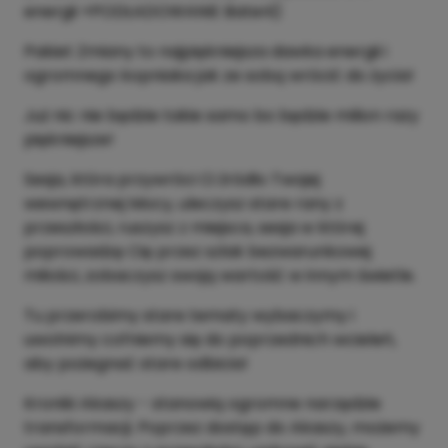
energii +PODŁADOWANIE Baterii)
Pakiet Zmiany to najpiękniejsza dawka energii i
ogromnego kopniaka jak ze sobą wrócić do życia!
Już nic nie będzie takie samo bo będzie milion razy
piękniejsze!
Sesja, która przywróci Ci źródło Twojej
wewnętrznej Mocy, uleczysz stare rany z
przeszłości, ruszysz z miejsca, sesja w której
poprowadzę Cię przez szlak bezwarunkowej
miłości, zobaczysz swoją wartość w innym świetle.
Tu przerobimy stare tematy wybaczymy i
uwolnimy cofniemy się do poprzednich wcieleń,
aby pożegnać stare odbicia!
Kroniki Akaszy - stanowią ogromne narzędzie
transformacji. Poprzez dostęp do Akaszy, możemy