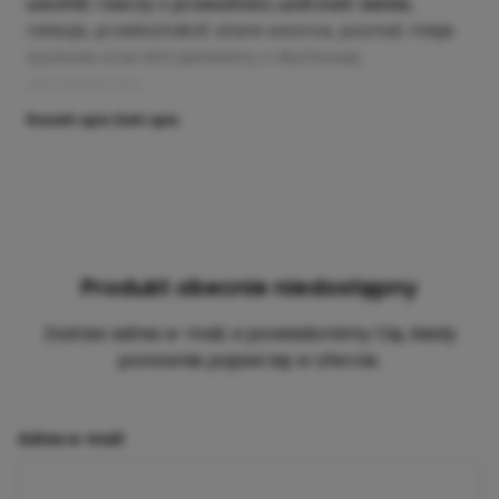
uwolnić rzeczy z przeszłości, uzdrowić siebie,
relacje, przekształcić stare wzorce, poznać misje
życiowe oraz kim jesteśmy z duchowej
perspektywy..
Rozwiń opis
Zwiń opis
Produkt obecnie niedostępny
Zostaw adres e-mail, a powiadomimy Cię, kiedy
ponownie pojawi się w ofercie.
Adres e-mail