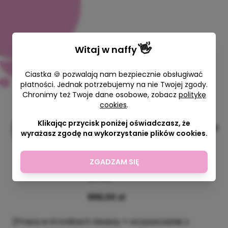
👋
Witaj w
naffy
Ciastka 🍪 pozwalają nam bezpiecznie obsługiwać
płatności. Jednak potrzebujemy na nie Twojej zgody.
Chronimy też Twoje dane osobowe, zobacz
politykę
Pakiet Zmiany NA LEPSZE z
cookies
.
Kronikami Akaszy (4
Klikając przycisk poniżej oświadczasz, że
Spotkania w miesiącu za 999 zł
wyrażasz zgodę na wykorzystanie plików cookies.
- zaoszczędzisz 197 zł)
Woman is Back Twoja Przestrzeń
ZGADZAM SIĘ
Mocy
60 min
999,00 zł
(Praca w Kronikach Akaszy + oczyszczanie z