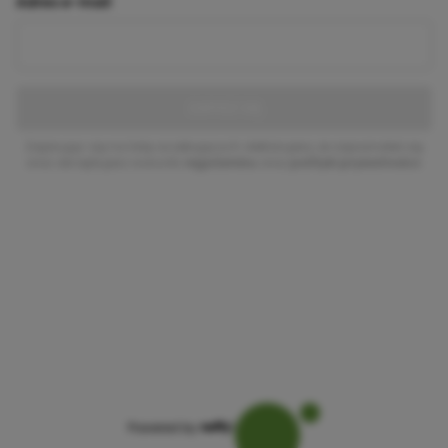
Adres e-mail
ZAPISZ SIĘ
Zapisując się na listę oczekujących deklarujesz, że zapoznałeś się
oraz akceptujesz warunki
regulaminu
oraz
polityki prywatności
.
Powered by