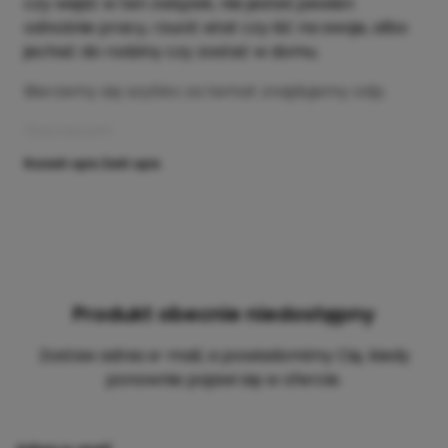
czy wejść w ten związek, nie jesteś pewien
odnośnie pracy, rzucić etat czy iść na swoje, albo
jechać do rodziny czy zostać w domu.
Bierzemy się szybko za temat znajdujemy odp.
Zapraszam
Rozwiń opis
Zwiń opis
Produkt obecnie niedostępny
Zostaw adres e-mail, a powiadomimy Cię, kiedy
ponownie pojawi się w ofercie.