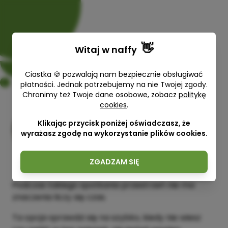
👋
Witaj w
naffy
Ciastka 🍪 pozwalają nam bezpiecznie obsługiwać
płatności. Jednak potrzebujemy na nie Twojej zgody.
Chronimy też Twoje dane osobowe, zobacz
politykę
Szybki wgląd
cookies
.
Woman is Back Twoja Przestrzeń
Klikając przycisk poniżej oświadczasz, że
Mocy
wyrażasz zgodę na wykorzystanie plików cookies.
10 min
159,00 zł
ZGADZAM SIĘ
Podczas takiego spotkania przestrzeń nie ma
znaczenia liczy się czas.
Ta opcja sprawdzi się na szybko, kiedy nie wiesz