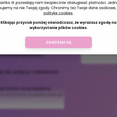
iastka 🍪 pozwalają nam bezpiecznie obsługiwać płatności. Jedn
Zostaw adres 
bujemy na nie Twojej zgody. Chronimy też Twoje dane osobowe,
politykę cookies
.
Klikając przycisk poniżej oświadczasz, że wyrażasz zgodę na
wykorzystanie plików cookies.
Adres e-mail
ransformacji. Poprzez dostęp
ZGADZAM SIĘ
uzdrowić siebie, relacje,
we oraz kim jesteśmy z
Zapisując się na
e Cię i połączy z niebiańskim
akceptujes
 Zapraszam na przepiękną
ach pozytywny przepływ energii