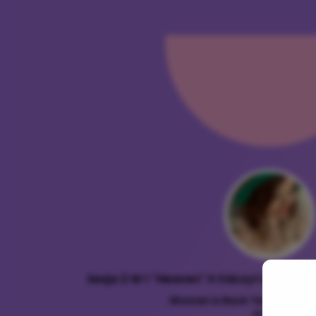
Sesja 2 W 1 "Heaven" II Odczyt Kronik A
Woman is Back Twoja Przes
60 min