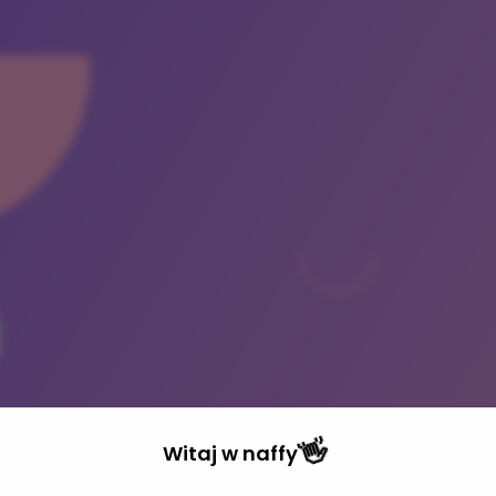
kaszy + Praca z Aniołami
👋
Witaj w
naffy
Pro
trzeń Mocy