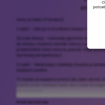
C
potrze
577,00 zł
Nowy produkt (Premiera)
1 część - Odczyt w Kronikach Akaszy 1 h
(Kroniki Akaszy - stanowią ogromne narzędzie t
do Akaszy, możemy uwolnić rzeczy z przeszłości, 
przekształcić stare wzorce, poznać misje życio
duchowej perspektywy.)
2 część - Medytacja z anielską muzyką przeniesi
światem aniołów.
To będzie przepiękna podróż dla ciała i ducha.
podróż przez anielskie niebo. Bo u mnie na sesj
nie ma końca!
Rozwiń opis
Zwiń opis