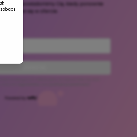
ak
e-mail, a powiadomimy Cię, kiedy ponownie
 zobacz
pojawi się w ofercie.
ZAPISZ SIĘ
 listę oczekujących deklarujesz, że zapoznałeś się oraz
z warunki
regulaminu
oraz
polityki prywatności
.
Powered by