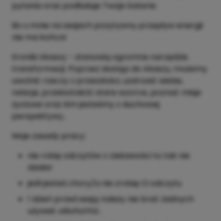
pytania oraz podładuje Twoje baterie.
Bo u mnie na sesjach pozytywny przepływ energii
nie ma końca!
Kroniki Akaszy - stanowią ogromne narzędzie
transformacji. Poprzez dostęp do Akaszy, możemy
uwolnić rzeczy z przeszłości, uzdrowić siebie,
relacje, przekształcić stare wzorce, poznać misje
życiowe oraz kim jesteśmy z duchowej
perspektywy..
Moje zasady pracy:
nie robię odczytów z ciekawości to tak nie
działa!
jeśli jesteś chory/a nie zrobię Ci odczytu
1 dzień przed sesją należy nie brać żadnych
używek
alkohol
itd...