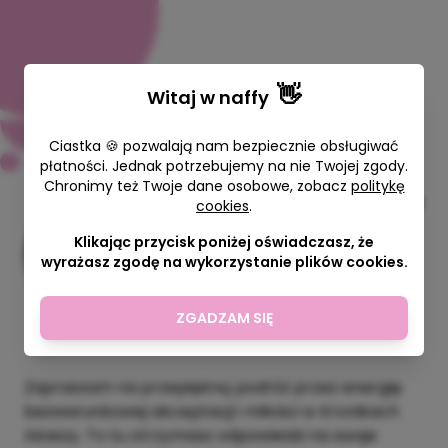
👋
Witaj w
naffy
Ciastka 🍪 pozwalają nam bezpiecznie obsługiwać
płatności. Jednak potrzebujemy na nie Twojej zgody.
Chronimy też Twoje dane osobowe, zobacz
politykę
Sesja Odczyt Kronik Akaszy (8
cookies
.
pytań)
Klikając przycisk poniżej oświadczasz, że
wyrażasz zgodę na wykorzystanie plików cookies.
Woman is Back Twoja Przestrzeń
Mocy
60 min
ZGADZAM SIĘ
399,00 zł
Zapraszam na przepiękną podróż przez energię
bezwarunkowej akceptacji i miłości w Kronikach
Akaszy. To tu otrzymasz odpowiedzi na swoje