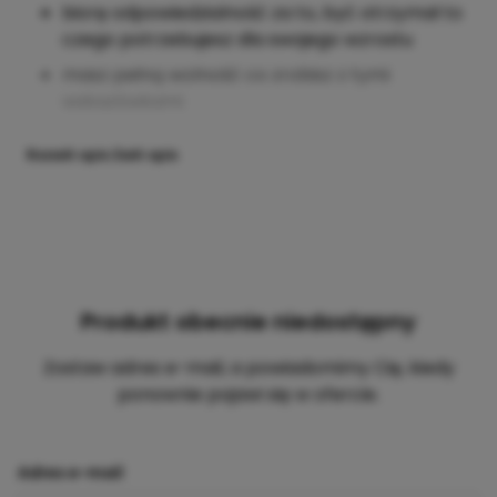
biorę odpowiedzialność za to, być otrzymał to
czego potrzebujesz dla swojego wzrostu
masz pełną wolność co zrobisz z tymi
wskazówkami
Rozwiń opis
Zwiń opis
Produkt obecnie niedostępny
Zostaw adres e-mail, a powiadomimy Cię, kiedy
ponownie pojawi się w ofercie.
Adres e-mail