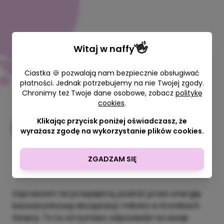
👋
Witaj w
naffy
Ciastka 🍪 pozwalają nam bezpiecznie obsługiwać
płatności. Jednak potrzebujemy na nie Twojej zgody.
Chronimy też Twoje dane osobowe, zobacz
politykę
Sesja z dojazdem do Klienta
cookies
.
(Odczyt Kronik Akaszy)
Klikając przycisk poniżej oświadczasz, że
wyrażasz zgodę na wykorzystanie plików cookies.
Woman is Back Twoja Przestrzeń
Mocy
60 min
ZGADZAM SIĘ
400,00 zł
Zapraszam na przepiękną podróż przez energię
bezwarunkowej akceptacji i miłości w Kronikach
Akaszy. To tu otrzymasz odpowiedzi na swoje