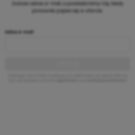
Zostaw adres e-mail, a powiadomimy Cię, kiedy
ponownie pojawi się w ofercie.
Adres e-mail
ZAPISZ SIĘ
Zapisując się na listę oczekujących deklarujesz, że zapoznałeś się
oraz akceptujesz warunki
regulaminu
oraz
polityki prywatności
.