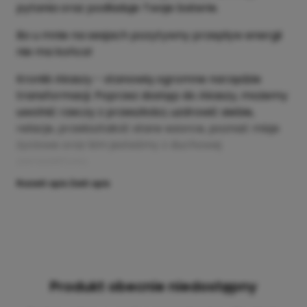
pytania oraz podładuje Twoje baterie.
Bo u mnie na sesjach pozytywny przepływ energii
nie ma końca!
Kroniki Akaszy - stanowią ogromne narzędzie
transformacji. Poprzez dostęp do Akaszy, możemy
uwolnić rzeczy z przeszłości, uzdrowić siebie,
relacje, przekształcić stare wzorce, poznać misje
życiowe oraz kim jesteśmy z duchowej
perspektywy..
Rozwiń opis
Zwiń opis
Produkt obecnie niedostępny