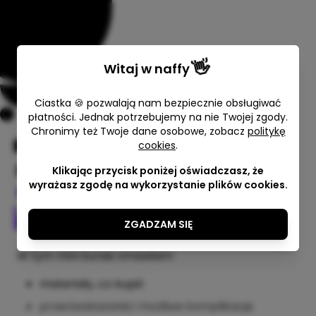
👋
Witaj w
naffy
Ciastka 🍪 pozwalają nam bezpiecznie obsługiwać
płatności. Jednak potrzebujemy na nie Twojej zgody.
Chronimy też Twoje dane osobowe, zobacz
politykę
cookies
.
Depilacja woskiem w
barbershopie
Klikając przycisk poniżej oświadczasz, że
wyrażasz zgodę na wykorzystanie plików cookies.
Wyczesany Maciek
19,00 zł
ZGADZAM SIĘ
W tym mini kursie omawiam:
materiały, co kupić
przeciwskazania i możliwe komplikacje