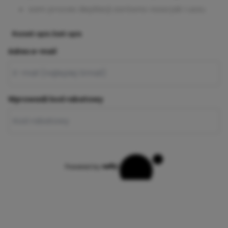
sam proces depilacji zarówno nosa jak i uszu
Rozwiń opis
Zwiń opis
Adres e-mail
Wprowadź kod rabatowy
Powered by