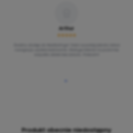
Arthur
Świetny dostęp do RealityKings! Treści wysokiej jakości, łatwa
nawigacja, szybkie ładowanie. Obsługa klienta na poziomie,
wszystko działa bez zarzutu. Polecam!
Produkt obecnie niedostępny