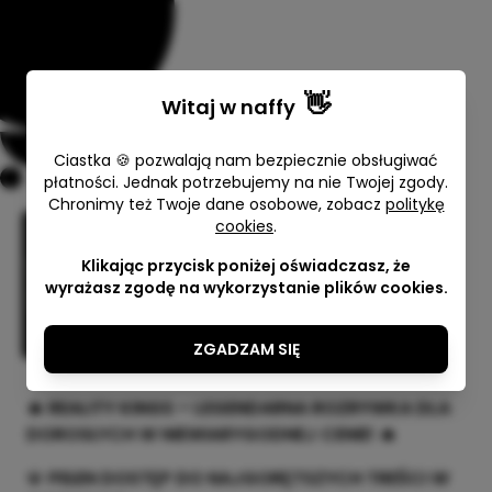
👋
Witaj w
naffy
Ciastka 🍪 pozwalają nam bezpiecznie obsługiwać
płatności. Jednak potrzebujemy na nie Twojej zgody.
Chronimy też Twoje dane osobowe, zobacz
politykę
30-dni dostęp do
cookies
.
RealityKings.com – LEGENDARNA
Klikając przycisk poniżej oświadczasz, że
ROZRYWKA DLA DOROSŁYCH! 🚀
wyrażasz zgodę na wykorzystanie plików cookies.
StreamClub Store
ZGADZAM SIĘ
69,00 zł
🔥 REALITY KINGS – LEGENDARNA ROZRYWKA DLA
DOROSŁYCH W NIEWIARYGODNEJ CENIE! 🔥
💎
PEŁEN DOSTĘP DO NAJGORĘTSZYCH TREŚCI W