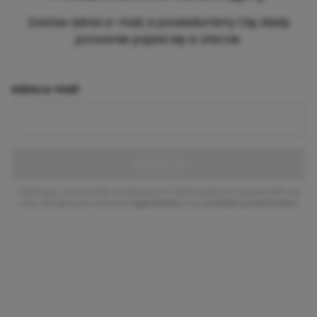
Zostaw adres e-mail, a powiadomimy Cię, kiedy
ponownie pojawi się w ofercie.
Adres e-mail
ZAPISZ SIĘ
Zapisując się na listę oczekujących deklarujesz, że zapoznałeś się
oraz akceptujesz warunki
regulaminu
oraz
polityki prywatności
.