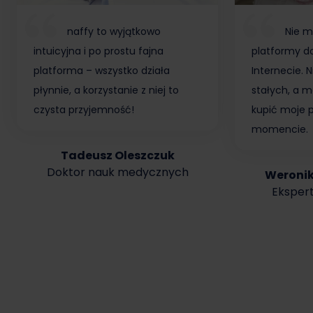
naffy to wyjątkowo
Nie m
intuicyjna i po prostu fajna
platformy do
platforma – wszystko działa
Internecie.
płynnie, a korzystanie z niej to
stałych, a m
czysta przyjemność!
kupić moje 
momencie.
Tadeusz Oleszczuk
Doktor nauk medycznych
Weroni
Ekspert