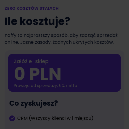
ZERO KOSZTÓW STAŁYCH
Ile kosztuje?
naffy to najprostszy sposób, aby zacząć sprzedaż
online. Jasne zasady, żadnych ukrytych kosztów.
Załóż e-sklep
0 PLN
Prowizja od sprzedaży: 6% netto
Co zyskujesz?
CRM (Wszyscy klienci w 1 miejscu)