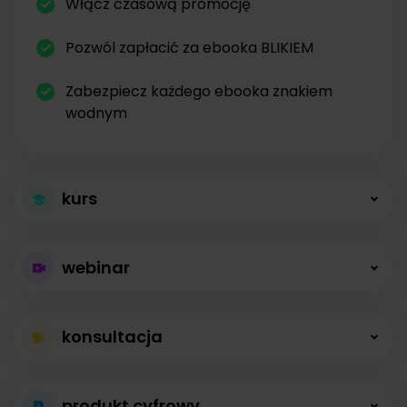
Włącz czasową promocję
Pozwól zapłacić za ebooka BLIKIEM
Zabezpiecz każdego ebooka znakiem
wodnym
kurs
Większa sprzedaż
webinar
kursów
Płatne webinary
Kursy online z modułami, lekcjami, nagraniami i
konsultacja
bez limitów
opisami dostępne od zaraz.
Konsultacje na
Prowadź wydarzenia na żywo i sprzedawaj
produkt cyfrowy