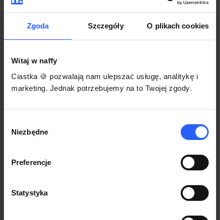
darmowego szablonu regulaminu.
Korzystaj na dowolnym urządzeniu z
Pozwól zapłacić za voucher BLIKIEM
przeglądarką Chrome
Zgoda
Szczegóły
O plikach cookies
Włącz czasową promocję
3
Witaj w naffy
Sprzedaż
Ciastka 🍪 pozwalają nam ulepszać usługę, analitykę i
Każdy produkt w naffy ma swój indywidualny link.
marketing. Jednak potrzebujemy na to Twojej zgody.
Udostępnij go swojej społeczności. Ty decydujesz,
gdzie się nim podzielisz z odbiorcami.
Wybór
Niezbędne
zgody
Preferencje
Statystyka
POZNAJ OPINIE