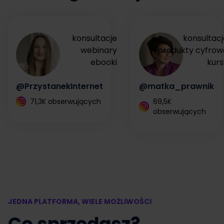
konsultacje
konsultacj
webinary
produkty cyfrow
ebooki
kurs
@PrzystanekInternet
@matka_prawnik
71,3K obserwujących
69,5K
obserwujących
JEDNA PLATFORMA, WIELE MOŻLIWOŚCI