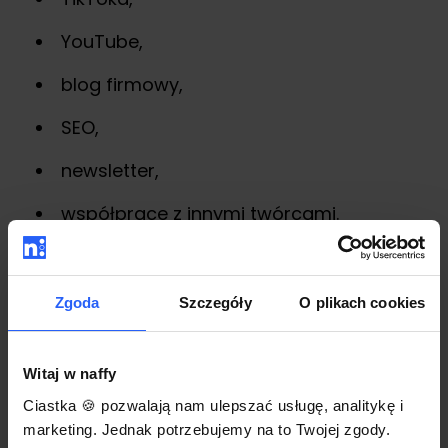
YouTube,
blog firmowy,
SEO,
newsletter,
współprace z innymi twórcami.
Celem jest skierowanie użytkownika do
Zgoda
Szczegóły
O plikach cookies
strony z darmowym ebookiem.
Witaj w naffy
Pobranie ebooka
Ciastka 🍪 pozwalają nam ulepszać usługę, analitykę i
marketing. Jednak potrzebujemy na to Twojej zgody.
Odbiorca trafia na stronę produktu w naffy i