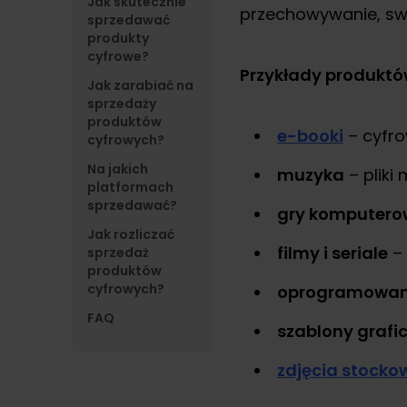
Jak skutecznie
przechowywanie, swo
sprzedawać
produkty
cyfrowe?
Przykłady produktó
Jak zarabiać na
sprzedaży
produktów
e-booki
– cyfro
cyfrowych?
Na jakich
muzyka
– pliki
platformach
sprzedawać?
gry komputero
Jak rozliczać
filmy i seriale
– 
sprzedaż
produktów
cyfrowych?
oprogramowan
FAQ
szablony grafi
zdjęcia stocko