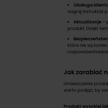
Obsługa klient
nagraj instruktaż p
Aktualizacje
– p
produkt. Dzięki t
Bezpieczeństw
które nie są konie
rozpowszechniani
Jak zarabiać 
Umieszczenie produk
warto podjąć, by za
Produkt wysokiej ja