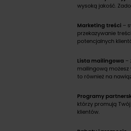
wysoką jakość. Zadow
Marketing treści
– s
przekazywanie treśc
potencjalnych klient
Lista mailingowa
– 
mailingową możesz 
to również na nawią
Programy partnersk
którzy promują Twój
klientów.