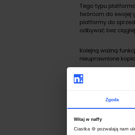
Tego typu platforma
twórcom do swojej g
platformy do sprzed
odbywać bez ciągłej
Kolejną ważną funkc
nieuprawnione kopio
Z platform do sprze
to korzystniejsze ni
narzędzia analitycz
Zgoda
W dobie Internetu 
Witaj w naffy
Zapewniają one funkc
Ciastka 🍪 pozwalają nam ule