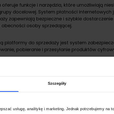
 oferuje funkcje i narzędzia, które umożliwiają n
rupy docelowej. System płatności internetowych 
aży zapewniają bezpieczne i szybkie dostarczenie
 obecności osoby sprzedającej.
ją platformy do sprzedaży jest system zabezpiecze
wanie, pobieranie i przesyłanie produktów cyfrow
daży produktów cyfrowych zazwyczaj korzystają nie
ż korzystanie z ofert sklepów tradycyjnych, ponie
ne, które pozwalają na monitorowanie wyników sp
Szczegóły
platformy do sprzedaży produktów cyfrowych są
je wygodne nie tylko dla nich samym, ale również 
pszać usługę, analitykę i marketing. Jednak potrzebujemy na to