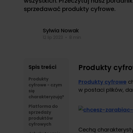
wszystkich. Przeczytaj nasz poradnik 
sprzedawać produkty cyfrowe.
Sylwia Nowak
12 lip 2023
•
8 min
Produkty cyfro
Spis treści
Produkty
Produkty cyfrowe
ch
cyfrowe - czym
w postaci plików, d
się
charakteryzują?
Platforma do
sprzedaży
produktów
cyfrowych
Cechą charakterysty