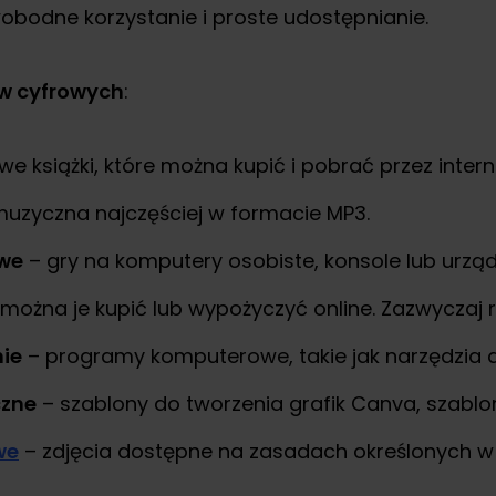
bodne korzystanie i proste udostępnianie.
w cyfrowych
:
we książki, które można kupić i pobrać przez intern
 muzyczna najczęściej w formacie MP3.
we
– gry na komputery osobiste, konsole lub urzą
można je kupić lub wypożyczyć online. Zazwyczaj 
ie
– programy komputerowe, takie jak narzędzia d
czne
– szablony do tworzenia grafik Canva, szablon
we
– zdjęcia dostępne na zasadach określonych w l