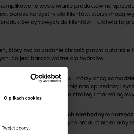
ieskomplikowane wystawianie produktów na sprzeda
jest bardzo korzystny dla klientów, którzy mogą 
 produktów cyfrowych do klientów – ułatwia to pr
ń, który ma za zadanie chronić prawa autorskie tw
ych, co jest bardzo ważne dla twórców.
zależni twórcy internetowi, którzy chcą samodzie
waż twórcy mają pełną kontrolę nad sprzedażą i zy
rzedaży oraz dostosowanie strategii marketingowy
O plikach cookies
 dla twórców internetowych niezbędnym narzędz
dla ich klientów, bez których produkt nie miałby 
 Twojej zgody.