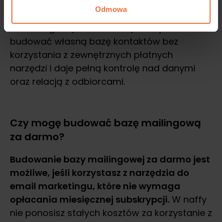
zarządzanie adresami e-mail, segmentację
Odmowa
odbiorców oraz dalszą komunikację
marketingową. Takie rozwiązanie pozwala
budować własną bazę kontaktów bez
korzystania z zewnętrznych płatnych
narzędzi i daje pełną kontrolę nad danymi
oraz relacją z odbiorcami.
Czy mogę budować bazę mailingową
za darmo?
Budowanie bazy mailingowej za darmo jest
możliwe, jeśli korzystasz z narzędzia do
email marketingu, które nie wymaga
opłacania miesięcznej subskrypcji.
W naffy
nie ponosisz stałych kosztów za korzystanie z