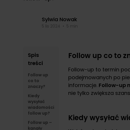
Sylwia Nowak
5 lis 2024
•
5 min
Follow up co to 
Spis
treści
Follow-up to termin po
Follow up
podejmowanych po pierw
co to
informacje.
Follow-up 
znaczy?
nie tylko zwiększa szan
Kiedy
wysyłać
wiadomości
follow up?
Kiedy wysyłać wi
Follow up –
kanały