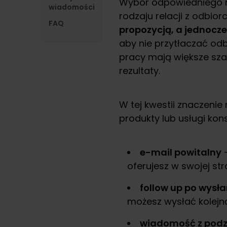
Wybór odpowiedniego mo
wiadomości
rodzaju relacji z odbior
FAQ
propozycją, a jednocze
aby nie przytłaczać od
pracy mają większe sza
rezultaty.
W tej kwestii znaczenie
produkty lub usługi kon
e-mail powitalny
–
oferujesz w swojej str
follow up po wysła
możesz wysłać kolej
wiadomość z pod