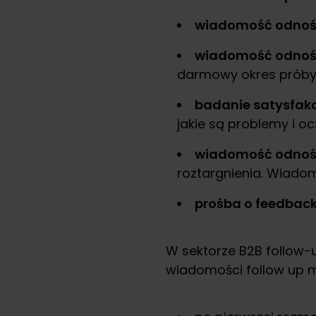
wiadomość odnośn
wiadomość odnośn
darmowy okres próby,
badanie satysfakc
jakie są problemy i oc
wiadomość odnośn
roztargnienia. Wiado
prośba o feedbac
W sektorze B2B follow-
wiadomości follow up m