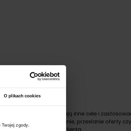
O plikach cookies
acji z klientem, które mają inne cele i zastosowa
 takim jak pierwsze spotkanie, przesłanie oferty c
 Twojej zgody.
e do konkretnej decyzji klienta.