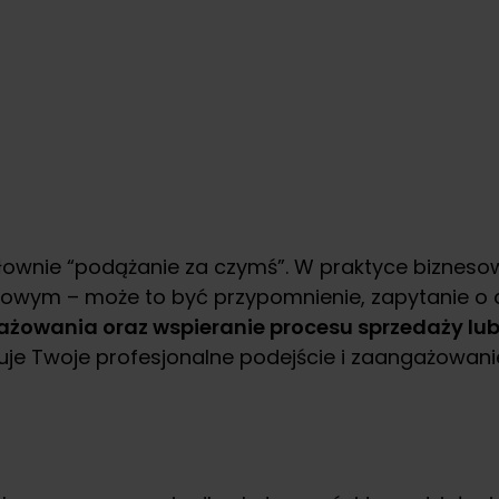
łownie “podążanie za czymś”. W praktyce biznesow
wym – może to być przypomnienie, zapytanie o de
ażowania oraz wspieranie procesu sprzedaży lub
uje Twoje profesjonalne podejście i zaangażowani