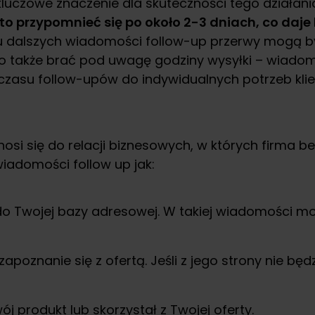
zowe znaczenie dla skuteczności tego działania.
to przypomnieć się po około 2-3 dniach, co daje 
dalszych wiadomości follow-up przerwy mogą być
rto także brać pod uwagę godziny wysyłki – wiado
czasu follow-upów do indywidualnych potrzeb klie
nosi się do relacji biznesowych, w których firma 
iadomości follow up jak:
do Twojej bazy adresowej. W takiej wiadomości
poznanie się z ofertą. Jeśli z jego strony nie będz
wój produkt lub skorzystał z Twojej oferty.