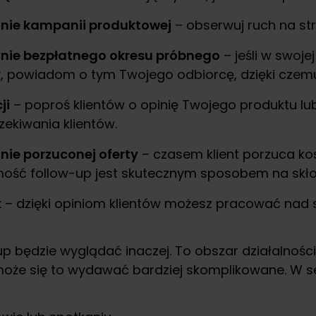
ie kampanii produktowej
– obserwuj ruch na str
ie bezpłatnego okresu próbnego
– jeśli w swoj
 powiadom o tym Twojego odbiorcę, dzięki czemu 
ji
– poproś klientów o opinię Twojego produktu lu
zekiwania klientów.
ie porzuconej oferty
– czasem klient porzuca kos
mość follow-up jest skutecznym sposobem na skłon
k
– dzięki opiniom klientów możesz pracować nad 
up będzie wyglądać inaczej. To obszar działalnośc
oże się to wydawać bardziej skomplikowane. W se