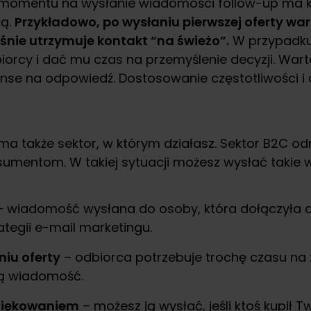
mentu na wysłanie wiadomości follow-up ma kluc
cą.
Przykładowo, po wysłaniu pierwszej oferty war
śnie utrzymuje kontakt “na świeżo”.
W przypadku 
biorcy i dać mu czas na przemyślenie decyzji. Wa
nse na odpowiedź. Dostosowanie częstotliwości i 
 ma także sektor, w którym działasz. Sektor B2C od
sumentom. W takiej sytuacji możesz wysłać takie w
 wiadomość wysłana do osoby, która dołączyła 
ategii e-mail marketingu.
niu oferty
– odbiorca potrzebuje trochę czasu na za
ną wiadomość.
ziękowaniem
– możesz ją wysłać, jeśli ktoś kupił T