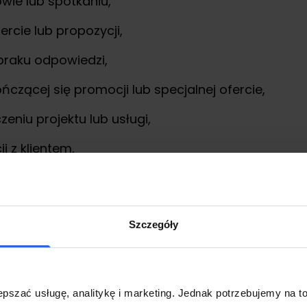
wie lub spotkaniu,
rcie lub propozycji,
braku odpowiedzi,
czącej się promocji lub specjalnej ofercie,
eniu projektu lub usługi,
i z klientem,
Szczegóły
 vs cykle follow up
cykle follow-up to dwa różne podejścia do komunik
zypomnienie wysyłane po określonym zdarzeniu
,
pszać usługę, analitykę i marketing. Jednak potrzebujemy na to
ktu, zebranie informacji zwrotnej lub doprowadzeni