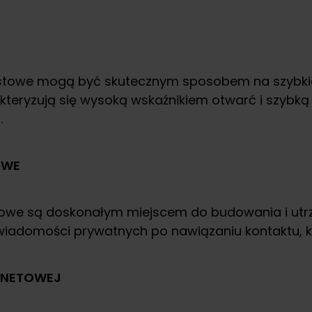
stowe mogą być skutecznym sposobem na szybkie 
akteryzują się wysoką wskaźnikiem otwarć i szybk
.
OWE
owe są doskonałym miejscem do budowania i utrzym
iadomości prywatnych po nawiązaniu kontaktu, k
ERNETOWEJ