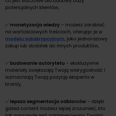
co jest kluczowe dla budowy bazy
potencjalnych klientów,
✅
monetyzacja wiedzy
– możesz zarabiać
na wartościowych treściach, oferując je w
modelu subskrypcyjnym
, jako jednorazowy
zakup lub dodatek do innych produktów,
✅
budowanie autorytetu
– ekskluzywne
materiały zwiększają Twoją wiarygodność i
wzmacniają Twoją pozycję eksperta w
branży,
✅
lepsza segmentacja odbiorców
– dzięki
gated content możesz lepiej zrozumieć, kto
tak naprawdę jest zainteresowany Twoimi