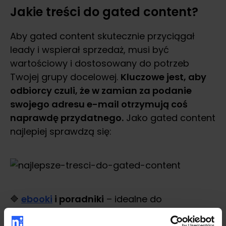
Jakie treści do gated content?
Aby gated content skutecznie przyciągał
leady i wspierał sprzedaż, musi być
wartościowy i dostosowany do potrzeb
Twojej grupy docelowej.
Kluczowe jest, aby
odbiorcy czuli, że w zamian za podanie
swojego adresu e-mail otrzymują coś
naprawdę przydatnego.
Jako gated content
najlepiej sprawdzą się:
🔷
ebooki
i poradniki
– idealne do
przekazania eksperckiej wiedzy w przystępnej