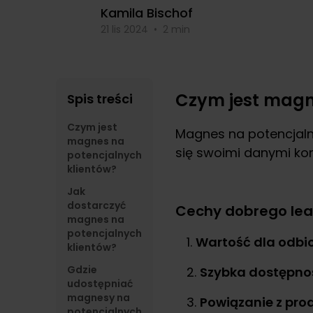
Kamila Bischof
21 lis 2024
•
2 min
Czym jest magn
Spis treści
Czym jest
Magnes na potencjalny
magnes na
się swoimi danymi kon
potencjalnych
klientów?
Jak
dostarczyć
Cechy dobrego le
magnes na
potencjalnych
Wartość dla odbio
klientów?
Gdzie
Szybka dostępno
udostępniać
magnesy na
Powiązanie z pro
potencjalnych