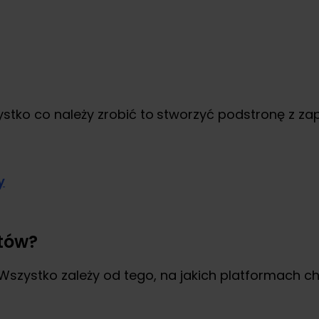
stko co należy zrobić to
stworzyć podstronę z zap
tów?
ystko zależy od tego, na jakich platformach ch