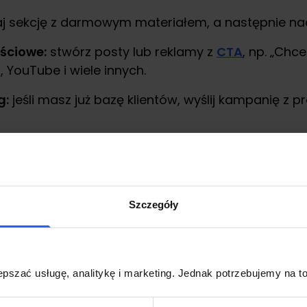
 sekcję z darmowym materiałem, a następnie nadaj
ściowe:
stwórz posty lub reklamy z
CTA
, np. „Chc
 YouTube i wiele innych.
g:
jeśli masz już bazę klientów, wyślij kampanię z 
ać swój lead magnet w social mediach np. na:
/Stories):
opowiedz o wartości swojego lead mag
Szczegóły
ne:
w social mediach, np. na Facebooku, dołącz do 
tkie filmiki z poradami na temat sprzedaży, końc
pszać usługę, analitykę i marketing. Jednak potrzebujemy na to