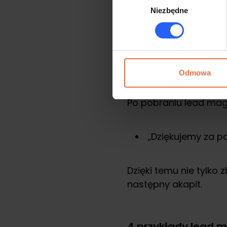
Jakiego narzędzia 
Niezbędne
zgody
Możesz stworzyć bez
darmowego materiał
Odmowa
Zaoferuj potencja
Po pobraniu lead magn
„Dziękujemy za p
Dzięki temu nie tylko 
następny akapit.
4 przykłady lead 