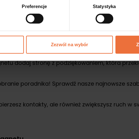
użyć do zbierania leadów?
Preferencje
Statystyka
płatną podstronę z lead magnetem w naffy.
Wszy
u.
Dowiedz się, jak stworzyć lead magnet.
Zezwól na wybór
Z
lnym klientom dodatkową wartość
etu dodaj stronę z podziękowaniem, która przekie
obranie poradnika! Sprawdź nasze najnowsze szabl
zbierzesz kontakty, ale również zwiększysz ruch w 
magnetu