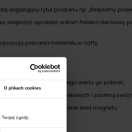
 angażujący tytuł produktu np. „Bezpłatny przew
esz zwiększyć sprzedaż online? Pobierz darmowy 
propozycją pobrania materiału w naffy.
netu, jak pomaga i dlaczego warto go pobrać,
O plikach cookies
grup dla swojej grup docelowych i zaoferuj swój 
ząc call-to-action na pobranie lead magnetu.
 Twojej zgody.