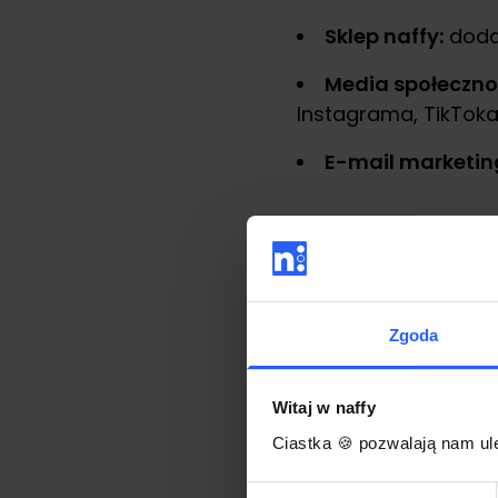
Sklep naffy:
dodaj
Media społeczno
Instagrama, TikToka,
E-mail marketin
Pamiętaj, aby promow
Instagram (Reels
Zgoda
Grupy tematycz
TikTok:
stwórz kró
Witaj w naffy
Ciastka 🍪 pozwalają nam ule
Wybór