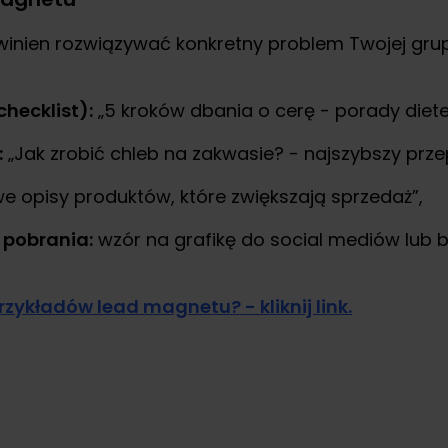
inien rozwiązywać konkretny problem Twojej grup
checklist):
„5 kroków dbania o cerę - porady diete
:
„Jak zrobić chleb na zakwasie? - najszybszy przep
 opisy produktów, które zwiększają sprzedaż”,
 pobrania:
wzór na grafikę do social mediów lub 
rzykładów lead magnetu? - kliknij link.