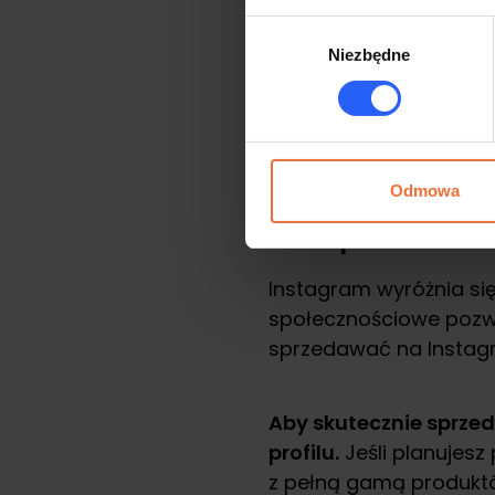
Zwiększenie sprzed
Wybór
Niezbędne
zgody
Jeśli czujesz, że Twoj
Facebook Ads. Przygotu
odpowiednio dobrana 
Odmowa
Jak sprzedawać 
Instagram wyróżnia się
społecznościowe pozwa
sprzedawać na Instagr
Aby skutecznie sprzed
profilu.
Jeśli planujesz
z pełną gamą produktó