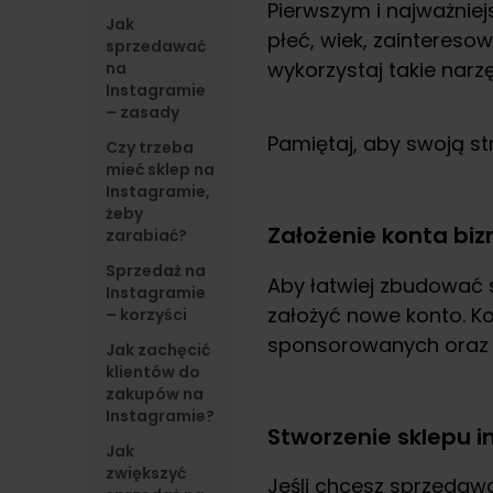
Pierwszym i najważniej
Jak
płeć, wiek, zainteres
sprzedawać
wykorzystaj takie narz
na
Instagramie
– zasady
Pamiętaj, aby swoją st
Czy trzeba
mieć sklep na
Instagramie,
żeby
Założenie konta bi
zarabiać?
Sprzedaż na
Aby łatwiej zbudować
Instagramie
założyć nowe konto. K
– korzyści
sponsorowanych oraz z
Jak zachęcić
klientów do
zakupów na
Instagramie?
Stworzenie sklepu 
Jak
zwiększyć
Jeśli chcesz sprzedawa