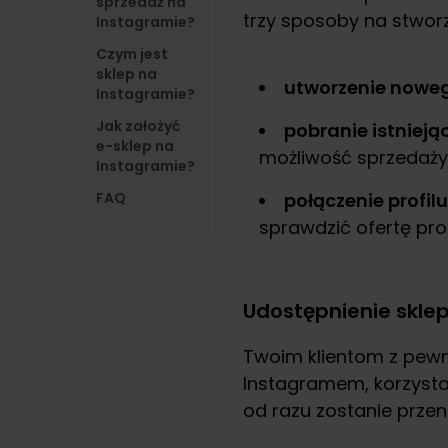
sprzedaż na
trzy sposoby na stwor
Instagramie?
Czym jest
sklep na
utworzenie noweg
Instagramie?
Jak założyć
pobranie istniej
e-sklep na
możliwość sprzedaży 
Instagramie?
FAQ
połączenie profil
sprawdzić ofertę pr
Udostępnienie skle
Twoim klientom z pewn
Instagramem, korzystaj
od razu zostanie prze