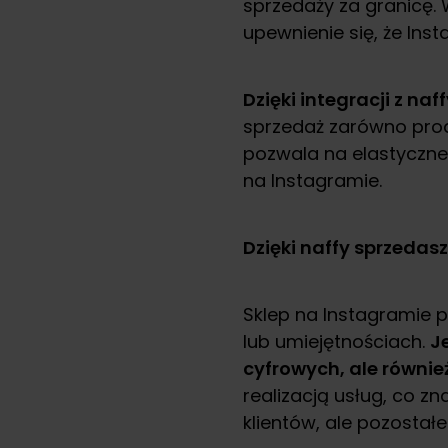
sprzedaży za granicę. W
upewnienie się, że In
Dzięki integracji z n
sprzedaż zarówno produ
pozwala na elastyczne
na Instagramie.
Dzięki naffy sprzedasz
Sklep na Instagramie 
lub umiejętnościach.
J
cyfrowych, ale równie
realizacją usług, co z
klientów, ale pozostał