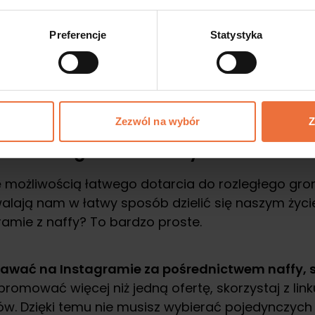
aży poprzez reklamy
Preferencje
Statystyka
e działania organiczne nie przynoszą oczekiwanyc
j strategię marketingową skupioną na wykorzystan
do Twojej grupy zagwarantuje zwiększenie sprz
Zezwól na wybór
Z
na Instagramie z naffy?
 możliwością łatwego dotarcia do rozległego gron
lają nam w łatwy sposób dzielić się naszym życi
amie z naffy? To bardzo proste.
awać na Instagramie za pośrednictwem naffy, sk
 promować więcej niż jedną ofertę, skorzystaj z l
w. Dzięki temu nie musisz wybierać pojedynczych 