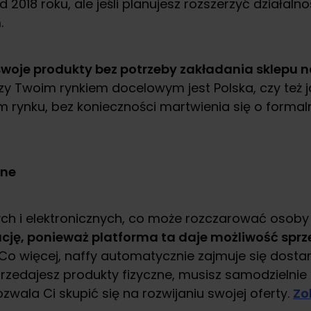
018 roku, ale jeśli planujesz rozszerzyć działalnoś
.
 swoje produkty bez potrzeby zakładania sklepu 
y Twoim rynkiem docelowym jest Polska, czy też jak
 rynku, bez konieczności martwienia się o formal
zne
ych i elektronicznych, co może rozczarować osoby
ację, ponieważ platforma ta daje możliwość sprz
Co więcej, naffy automatycznie zajmuje się dost
sprzedajesz produkty fizyczne, musisz samodzielni
wala Ci skupić się na rozwijaniu swojej oferty.
Zo