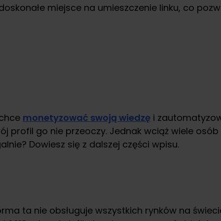
doskonałe miejsce na umieszczenie linku, co pozwo
o chce
monetyzować swoją wiedzę
i zautomatyzow
j profil go nie przeoczy. Jednak wciąż wiele osób
lnie? Dowiesz się z dalszej części wpisu.
tforma ta nie obsługuje wszystkich rynków na świe