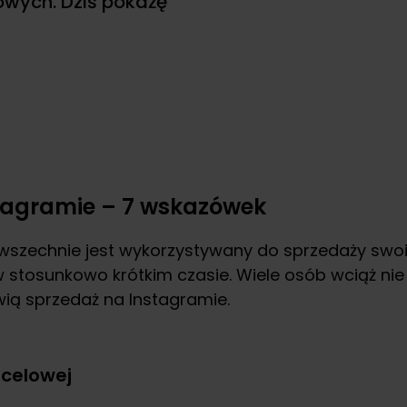
wych. Dziś pokażę
tagramie – 7 wskazówek
szechnie jest wykorzystywany do sprzedaży swoic
 stosunkowo krótkim czasie. Wiele osób wciąż nie
wią sprzedaż na Instagramie.
ocelowej