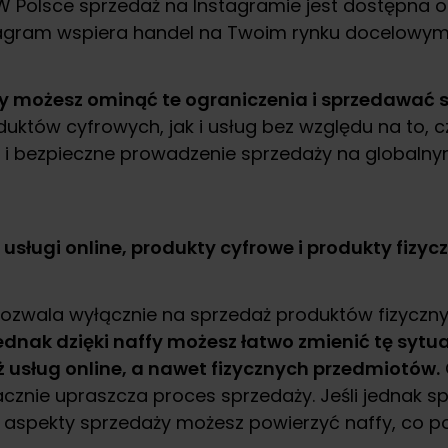
 Polsce sprzedaż na Instagramie jest dostępna od 2
stagram wspiera handel na Twoim rynku docelowym
affy możesz ominąć te ograniczenia i sprzedawać
któw cyfrowych, jak i usług bez względu na to, cz
 i bezpieczne prowadzenie sprzedaży na globalnym
 usługi online, produkty cyfrowe i produkty fizyc
pozwala wyłącznie na sprzedaż produktów fizyczn
ednak dzięki naffy możesz łatwo zmienić tę sytu
ż usług online, a nawet fizycznych przedmiotów.
nacznie upraszcza proces sprzedaży. Jeśli jednak 
e aspekty sprzedaży możesz powierzyć naffy, co poz