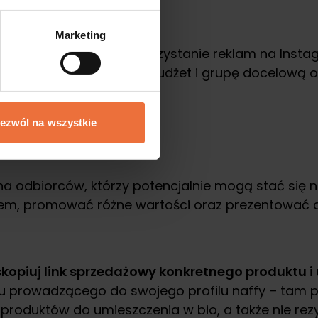
Marketing
h rezultatów, rozważ wykorzystanie reklam na Inst
ie reklam, określ swój budżet i grupę docelową o
edaży na Instagramie.
ezwól na wszystkie
a odbiorców, którzy potencjalnie mogą stać się na
em, promować różne wartości oraz prezentować a
opiuj link sprzedażowy konkretnego produktu i 
inku prowadzącego do swojego profilu naffy – tam 
produktów do umieszczenia w bio, a także nie rez