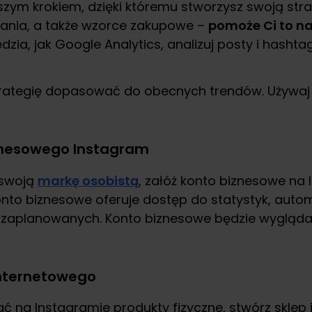
szym krokiem, dzięki któremu stworzysz swoją strat
owania, a także wzorce zakupowe –
pomoże Ci to na
ędzia, jak Google Analytics, analizuj posty i hasht
rategię dopasować do obecnych trendów. Używaj ję
znesowego Instagram
 swoją
markę osobistą
, załóż konto biznesowe na 
onto biznesowe oferuje dostęp do statystyk, aut
aplanowanych. Konto biznesowe będzie wyglądało 
internetowego
ć na Instagramie produkty fizyczne, stwórz sklep i