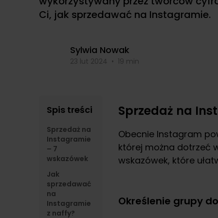
wykorzystywany przez twórców cyfro
Ci, jak sprzedawać na Instagramie.
Sylwia Nowak
23 lut 2024
•
19 min
Sprzedaż na Ins
Spis treści
Sprzedaż na
Obecnie Instagram pow
Instagramie
której można dotrzeć w
– 7
wskazówek
wskazówek, które ułat
Jak
sprzedawać
na
Określenie grupy d
Instagramie
z naffy?