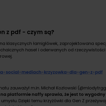
en z pdf - czym są?
a klasycznych łamigłówek, zaprojektowana specja
chaicznych haseł i oderwanych od rzeczywistości def
rowej.
matu zauważył m.in. Michał Kozłowski (@mlodytrg
na platformie naffy sprawia, że jest to wygodny
u umysłu. Dzięki temu krzyżówki dla Gen Z przeżywa