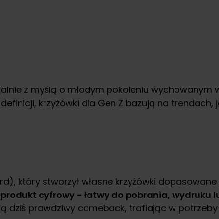
lnie z myślą o młodym pokoleniu wychowanym w ś
inicji, krzyżówki dla Gen Z bazują na trendach, ję
grd), który stworzył własne krzyżówki dopasowan
 produkt cyfrowy - łatwy do pobrania, wydruku 
ją dziś prawdziwy comeback, trafiając w potrzeby 