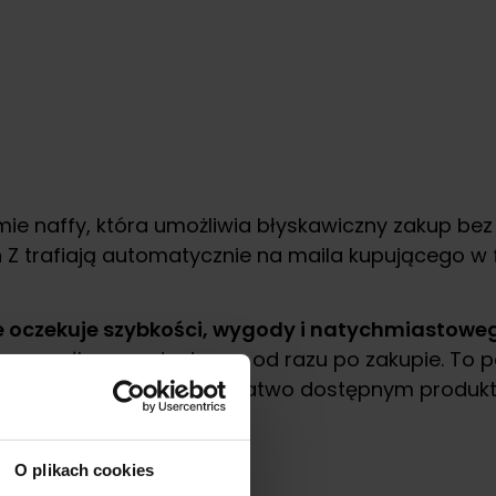
mie naffy, która umożliwia błyskawiczny zakup be
en Z trafiają automatycznie na maila kupującego w 
e oczekuje szybkości, wygody i natychmiastoweg
na wysyłkę - są dostępne od razu po zakupie. To 
e stają się atrakcyjnym i łatwo dostępnym produ
O plikach cookies
 offline