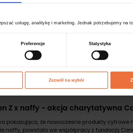
do druku, to odpowiedź na potrzebę oderwania si
yżówki w wersji do druku łączą klasyczną formę pa
pszać usługę, analitykę i marketing. Jednak potrzebujemy na to
cial mediów.
Preferencje
Statystyka
ą w wysokiej jakości, dzięki czemu można je wy
 się zarówno jako forma rozrywki, jak i narzędzie
ączyć analogowe doświadczenie z treściami w pełn
Zezwól na wybór
Z
en Z x naffy - akcja charytatywna C
ywa pokazująca, że nowoczesne produkty cyfrowe 
e naffy, powstała we współpracy z fundacją Canc