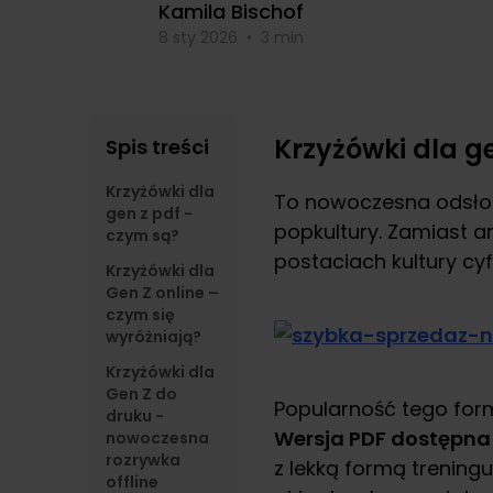
Kamila Bischof
8 sty 2026
•
3 min
Krzyżówki dla g
Spis treści
Krzyżówki dla
To nowoczesna odsłon
gen z pdf -
popkultury. Zamiast ar
czym są?
postaciach kultury cyf
Krzyżówki dla
Gen Z online –
czym się
wyróżniają?
Krzyżówki dla
Gen Z do
Popularność tego for
druku -
Wersja PDF dostępna 
nowoczesna
rozrywka
z lekką formą trening
offline