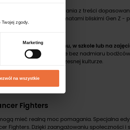
ę od ekranów bez rezygnowania z treści dopasowa
pierowej łamigłówki z tematami bliskimi Gen Z - 
 Twojej zgody.
Marketing
godnie wydrukować w domu, w szkole lub na zaję
 edukacyjne, które angażuje bez nadmiaru bodźców
i osadzonymi we współczesnej kulturze.
ezwól na wszystkie
ancer Fighters
mogą mieć realną moc pomagania. Specjalna edycj
er Fighters. Dzięki zaangażowaniu społeczności i