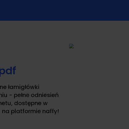
 pdf
sne łamigłówki
iu - pełne odniesień
rnetu, dostępne w
 na platformie naffy!