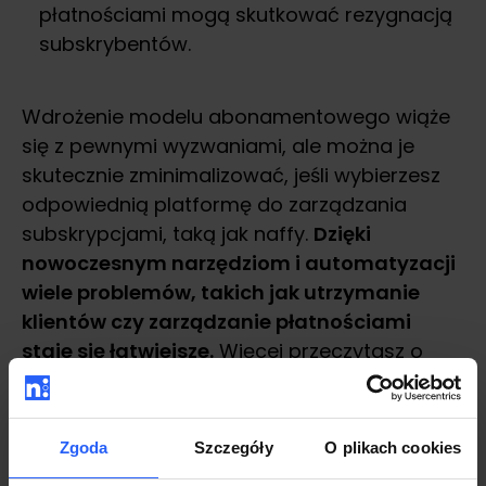
płatnościami mogą skutkować rezygnacją
subskrybentów.
Wdrożenie modelu abonamentowego wiąże
się z pewnymi wyzwaniami, ale można je
skutecznie zminimalizować, jeśli wybierzesz
odpowiednią platformę do zarządzania
subskrypcjami, taką jak naffy.
Dzięki
nowoczesnym narzędziom i automatyzacji
wiele problemów, takich jak utrzymanie
klientów czy zarządzanie płatnościami
staje się łatwiejsze.
Więcej przeczytasz o
tym w dalszej części artykułu!
Zgoda
Szczegóły
O plikach cookies
Jak wprowadzić model