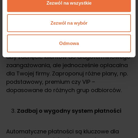
Zezwól na wszystkie
cyklicznie?
Zezwól na wybór
Określ atrakcyjny model cenowy
Odmowa
Subskrypcja powinna być na tyle przystępna,
aby zachęcić klientów do długoterminowego
zaangażowania, ale jednocześnie opłacalna
dla Twojej firmy. Zaproponuj różne plany, np.
podstawowy, premium czy VIP –
dopasowane do różnych grup odbiorców.
Zadbaj o wygodny system płatności
Automatyczne płatności są kluczowe dla