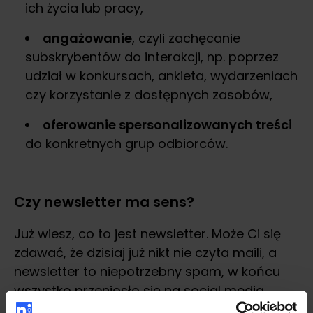
ich życia lub pracy,
angażowanie
, czyli zachęcanie
subskrybentów do interakcji, np. poprzez
udział w konkursach, ankieta, wydarzeniach
czy korzystanie z dostępnych zasobów,
oferowanie spersonalizowanych treści
do konkretnych grup odbiorców.
Czy newsletter ma sens?
Już wiesz, co to jest newsletter. Może Ci się
zdawać, że dzisiaj już nikt nie czyta maili, a
newsletter to niepotrzebny spam, w końcu
wszystko przeniosło się na social media.
Może to być prawdą, kiedy ktoś tworzy