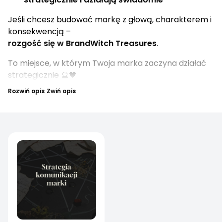
Jeśli chcesz budować markę z głową, charakterem i
konsekwencją –
rozgość się w BrandWitch Treasures
.
To miejsce, w którym Twoja marka zaczyna działać
strategicznie 🔮🖤
Rozwiń opis
Zwiń opis