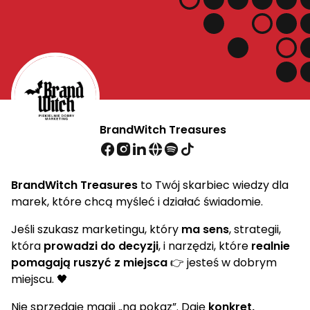
BrandWitch Treasures
BrandWitch Treasures
to Twój skarbiec wiedzy dla
marek, które chcą myśleć i działać świadomie.
Jeśli szukasz marketingu, który
ma sens
, strategii,
która
prowadzi do decyzji
, i narzędzi, które
realnie
pomagają ruszyć z miejsca
👉 jesteś w dobrym
miejscu. 🖤
Nie sprzedaję magii „na pokaz”. Daję
konkret,