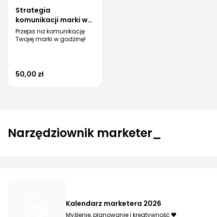
Strategia
komunikacji marki w
60 minut - WEBINAR
Przepis na komunikację
Twojej marki w godzinę!
50,00 zł
Narzędziownik marketer_
☕
Kalendarz marketera 2026
Myślenie, planowanie i kreatywność 🖤