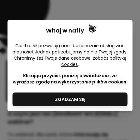
👋
Witaj w
naffy
Ciastka 🍪 pozwalają nam bezpiecznie obsługiwać
płatności. Jednak potrzebujemy na nie Twojej zgody.
Chronimy też Twoje dane osobowe, zobacz
politykę
cookies
.
Kalejdoskop trendów
strategicznych 2026
Klikając przycisk poniżej oświadczasz, że
wyrażasz zgodę na wykorzystanie plików cookies.
Anna Ledwoń-Blacha
50,00 zł
ZGADZAM SIĘ
O czym jest ten [NAGRANY WCZEŚNIEJ]
webinar?
To webinar dla osób, które
interesują się