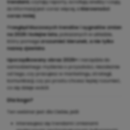
trendami
, czytają raporty, scrollują analizy i czują,
że informacji jest coraz więcej, a
klarowności
coraz mniej
.
P
rzegląd kluczowych trendów i sygnałów zmian
na 2026 i kolejne lata
, pokazanych w układzie,
który pomaga
zrozumieć kierunek, a nie tylko
nazwę zjawiska
.
Uporządkowany obraz 2026+
i narzędzia do
samodzielnego myślenia o przyszłości, niezależnie
od tego, czy pracujesz w marketingu, strategii,
komunikacji, czy po prostu chcesz lepiej rozumieć,
co się dzieje wokół.
Dla kogo?
Ten webinar jest dla Ciebie, jeśli:
interesujesz się trendami i zmianami