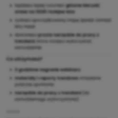
będziesz lepiej rozumieć
główne kierunki
zmian na 2026 i kolejne lata
zyskasz uporządkowaną mapę zjawisk zamiast
listy haseł
dostaniesz
proste narzędzie do pracy z
trendami
, które możesz wykorzystać
samodzielnie
Co otrzymasz?
2 godzinne nagranie webinaru
materiały i raporty trendowe
omawiane
podczas spotkania
narzędzie do pracy z trendami
(do
samodzielnego wykorzystania)
____