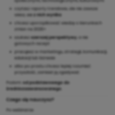
społecznymi, technologicznymi, kulturowymi
czytasz raporty trendowe, ale nie zawsze
wiesz,
co z nich wynika
chcesz uporządkować wiedzę o kierunkach
zmian na 2026+
szukasz
szerszej perspektywy
, a nie
gotowych recept
pracujesz w marketingu, strategii, komunikacji,
edukacji lub biznesie
albo po prostu chcesz lepiej rozumieć
przyszłość, zamiast ją zgadywać
Poziom:
od podstawowego do
średniozaawansowanego
.
Czego się nauczysz?
Po webinarze: