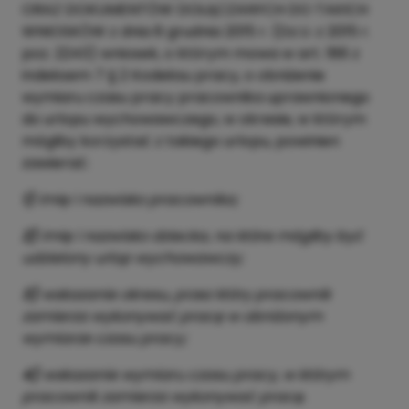
ORAZ DOKUMENTÓW DOŁĄCZANYCH DO TAKICH
WNIOSKÓW z dnia 8 grudnia 2015 r. (Dz.U. z 2015 r.
poz. 2243) wniosek, o którym mowa w art. 186 z
indeksem 7 § 2 Kodeksu pracy, o obniżenie
wymiaru czasu pracy pracownika uprawnionego
do urlopu wychowawczego, w okresie, w którym
mógłby korzystać z takiego urlopu, powinien
zawierać:
1)
imię i nazwisko pracownika;
2)
imię i nazwisko dziecka, na które mógłby być
udzielony urlop wychowawczy;
3)
wskazanie okresu, przez który pracownik
zamierza wykonywać pracę w obniżonym
wymiarze czasu pracy;
4)
wskazanie wymiaru czasu pracy, w którym
pracownik zamierza wykonywać pracę.