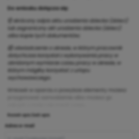
Do wniosku dołącza się:
1)
skrócony odpis aktu urodzenia dziecka (dzieci)
lub zagraniczny akt urodzenia dziecka (dzieci)
albo kopie tych dokumentów;
2)
oświadczenie o okresie, w którym pracownik
dotychczas korzystał z wykonywania pracy w
obniżonym wymiarze czasu pracy w okresie, w
którym mógłby korzystać z urlopu
wychowawczego.
Wniosek w oparciu o powyższe elementy możesz
przygotować samodzielnie albo możesz go
zakupić u mnie i nie tracić czasu.
Rozwiń opis
Zwiń opis
Adres e-mail