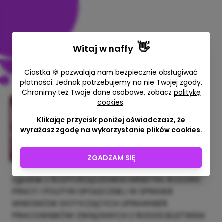
👋
Witaj w
naffy
Ciastka 🍪 pozwalają nam bezpiecznie obsługiwać
płatności. Jednak potrzebujemy na nie Twojej zgody.
Chronimy też Twoje dane osobowe, zobacz
politykę
cookies
.
Wniosek o obniżenie wymiaru
czasu pracy
Klikając przycisk poniżej oświadczasz, że
wyrażasz zgodę na wykorzystanie plików cookies.
Katarzyna Łodygowska
14,99 zł
ZGADZAM SIĘ
Zgodnie z ROZPORZĄDZENIEM MINISTRA RODZINY,
PRACY I POLITYKI SPOŁECZNEJ W SPRAWIE
WNIOSKÓW DOTYCZĄCYCH UPRAWNIEŃ
PRACOWNIKÓW ZWIĄZANYCH Z RODZICIELSTWEM