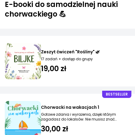
E-booki do samodzielnej nauki
chorwackiego 💪
Zeszyt ćwiczeń "Rośliny" 🌿
17 zadań + dostęp do grupy
19,00 zł
BESTSELLER
Chorwacki na wakacjach 1
Gotowe zdania i wyrażenia, dzięki którym
zagadasz do lokalsów. Nie musisz znać
chorwackiego!
30,00 zł