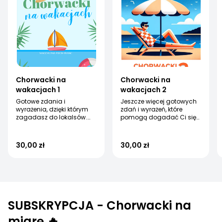
Chorwacki na
Chorwacki na
wakacjach 1
wakacjach 2
Gotowe zdania i
Jeszcze więcej gotowych
wyrażenia, dzięki którym
zdań i wyrażeń, które
zagadasz do lokalsów.
pomogą dogadać Ci się
Nie musisz znać
w Chorwacji!
chorwackiego!
30,00 zł
30,00 zł
SUBSKRYPCJA - Chorwacki na
miarę 🔥