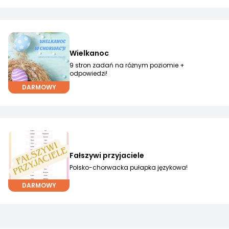
Wielkanoc
9 stron zadań na różnym poziomie +
odpowiedzi!
DARMOWY
Fałszywi przyjaciele
Polsko-chorwacka pułapka językowa!
DARMOWY