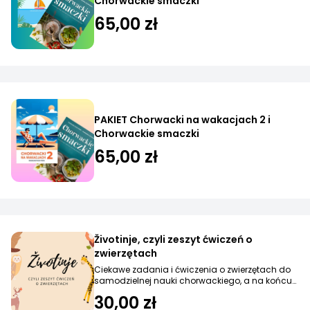
Chorwackie smaczki
65,00 zł
PAKIET Chorwacki na wakacjach 2 i
Chorwackie smaczki
65,00 zł
Životinje, czyli zeszyt ćwiczeń o
zwierzętach
Ciekawe zadania i ćwiczenia o zwierzętach do
samodzielnej nauki chorwackiego, a na końcu
odpowiedzi.
30,00 zł