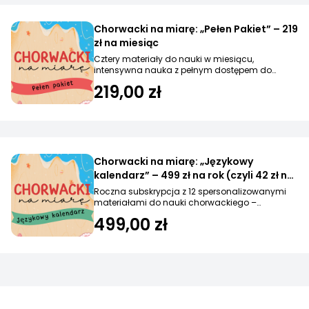
Chorwacki na miarę: „Pełen Pakiet” – 219
zł na miesiąc
Cztery materiały do nauki w miesiącu,
intensywna nauka z pełnym dostępem do
ćwiczeń i wsparcia.
219,00 zł
Chorwacki na miarę: „Językowy
kalendarz” – 499 zł na rok (czyli 42 zł na
mies.)
Roczna subskrypcja z 12 spersonalizowanymi
materiałami do nauki chorwackiego –
regularnie i wygodnie
499,00 zł