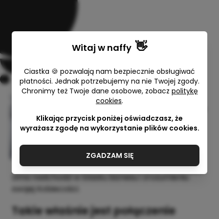
👋
Witaj w
naffy
Ciastka 🍪 pozwalają nam bezpiecznie obsługiwać
płatności. Jednak potrzebujemy na nie Twojej zgody.
Chronimy też Twoje dane osobowe, zobacz
politykę
cookies
.
Winter Fall 25/26 - Pakiet Kursów
Klikając przycisk poniżej oświadczasz, że
Marta Mielcarek | Samoradość
wyrażasz zgodę na wykorzystanie plików cookies.
555,00 zł
ZGADZAM SIĘ
Zima nadchodzi w blasku biznesu i zrozumieniu
swojej Kobiecości.
Takie właśnie jest połączenie