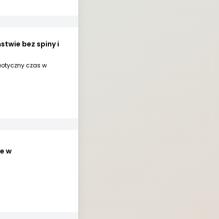
twie bez spiny i
aotyczny czas w
e w