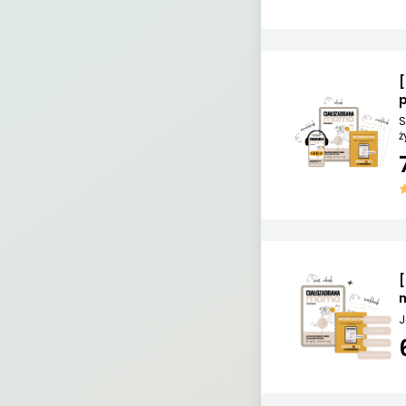
[
S
ż
m
J