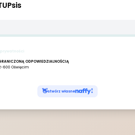
TUPsis
 prywatności
OGRANICZONĄ ODPOWIEDZIALNOŚCIĄ
32-600 Oświęcim
👋
stwórz własne