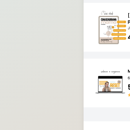
[
J
M
6