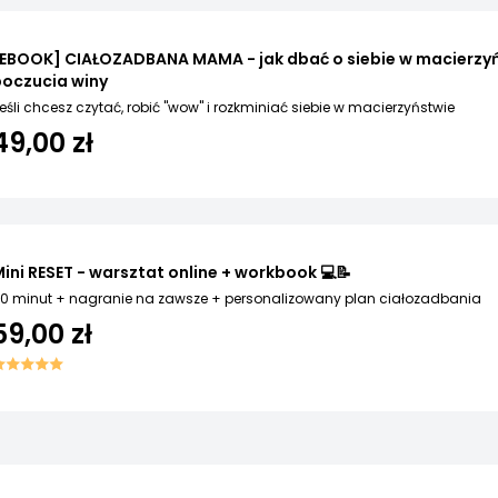
EBOOK] CIAŁOZADBANA MAMA - jak dbać o siebie w macierzyńs
poczucia winy
eśli chcesz czytać, robić "wow" i rozkminiać siebie w macierzyństwie
49,00 zł
ini RESET - warsztat online + workbook 💻📝
0 minut + nagranie na zawsze + personalizowany plan ciałozadbania
59,00 zł