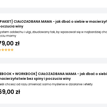
PAKIET] CIAŁOZADBANA MAMA - jak dbać o siebie w macierzyńs
poczucia winy
ystem oddechu i ulgi, zbudowany tak, by wpasował się w najbardziej ch
yciu mamy
79,00 zł
[EBOOK + WORKBOOK] CIAŁOZADBANA MAMA - jak dbać o siebi
acierzyństwie bez spiny i poczucia winy
eśli chcesz od razu zmieniać samo myślenie w działanie i efekty
69,00 zł