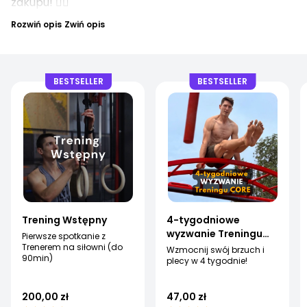
zakupu! 🤸‍♀️
Rozwiń opis
Zwiń opis
BESTSELLER
BESTSELLER
Trening Wstępny
4-tygodniowe
wyzwanie Treningu
Pierwsze spotkanie z
CORE
Trenerem na siłowni (do
Wzmocnij swój brzuch i
90min)
plecy w 4 tygodnie!
200,00 zł
47,00 zł