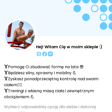
Hej! Witam Cię w moim sklepie :)
🏋️Pomogę Ci zbudować formę na lata 😎
🏋️Będziesz silny, sprawny i mobilny 💪
🏋️Zyskasz ponadprzeciętną kontrolę nad swoim
ciałem🤸‍♀️
🏋️Treningi z własną masą ciała i zewnętrznym
obciążeniem 💪
Wybierz odpowiednią opcję dla siebie i dokonaj