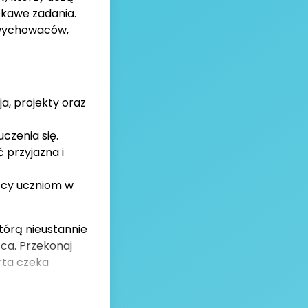
ekawe zadania.
 wychowaców,
a, projekty oraz
czenia się.
przyjazna i
ocy uczniom w
tórą nieustannie
ąca. Przekonaj
rta czeka