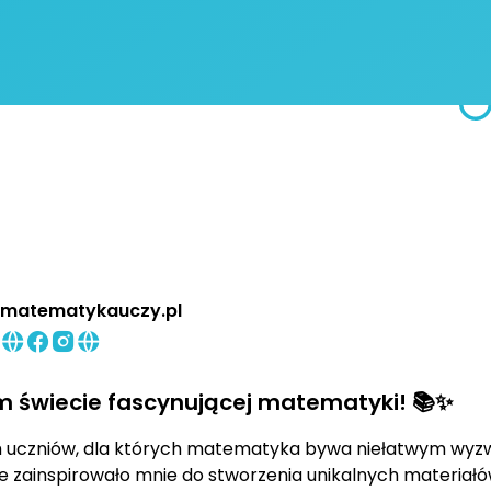
matematykauczy.pl
m świecie fascynującej matematyki! 📚✨
m uczniów, dla których matematyka bywa niełatwym wyz
e zainspirowało mnie do stworzenia unikalnych materiał