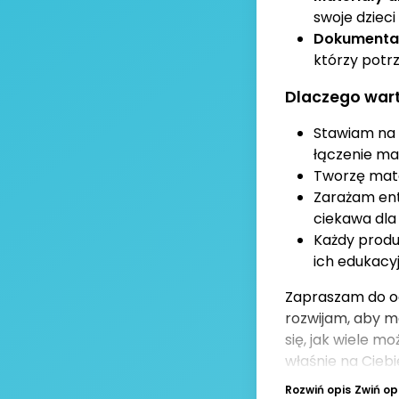
swoje dziec
Dokumentac
którzy potrz
Dlaczego wart
Stawiam na 
łączenie ma
Tworzę mater
Zarażam ent
ciekawa dla
Każdy produ
ich edukacyj
Zapraszam do od
rozwijam, aby m
się, jak wiele 
właśnie na Ciebi
Rozwiń opis
Zwiń op