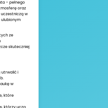
ata – pełnego
atmosferę oraz
ą uczestniczą w
h ulubionym
tych ze
h
cze skuteczniej
utrwalić i
b.
naukę w
, które
w, którzy uczą