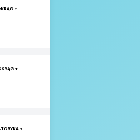
 OKRĄG +
 OKRĄG +
ATORYKA +