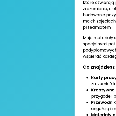
które otwierają
zrozumienia, ci
budowanie pozyt
moich zajęciach,
przedmiotem.
Moje materiały 
specjalnymi pot
podyplomowych z
wspierać każdeg
Co znajdziesz
Karty prac
zrozumieć 
Kreatywne 
przygodę i 
Przewodnik
angażują i m
Materiały 