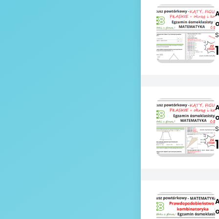
A
S
A
S