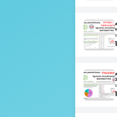
n
S
S