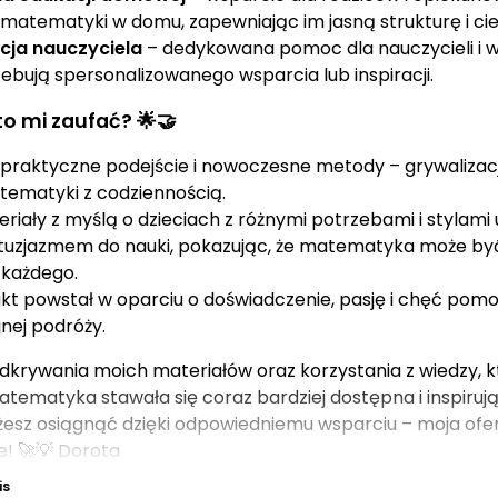
i matematyki w domu, zapewniając im jasną strukturę i ci
ja nauczyciela
– dedykowana pomoc dla nauczycieli i
ebują spersonalizowanego wsparcia lub inspiracji.
o mi zaufać? 🌟🤝
praktyczne podejście i nowoczesne metody – grywalizacj
tematyki z codziennością.
iały z myślą o dzieciach z różnymi potrzebami i stylami u
uzjazmem do nauki, pokazując, że matematyka może być 
 każdego.
kt powstał w oparciu o doświadczenie, pasję i chęć pom
nej podróży.
krywania moich materiałów oraz korzystania z wiedzy, k
atematyka stawała się coraz bardziej dostępna i inspiruj
możesz osiągnąć dzięki odpowiedniemu wsparciu – moja ofe
e! 🚀💡 Dorota
is