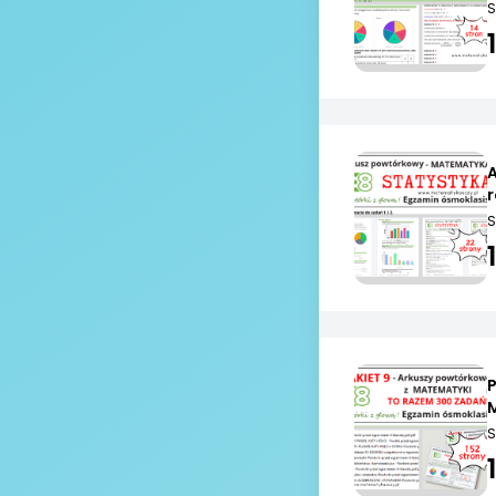
S
S
S