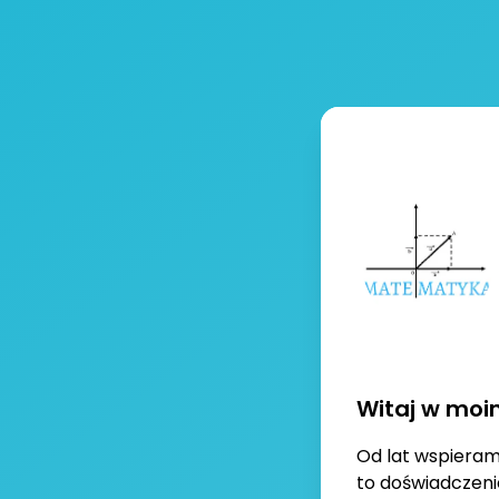
Witaj w moi
Od lat wspiera
to doświadczeni