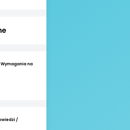
ne
 / Wymagania na
wiedzi /