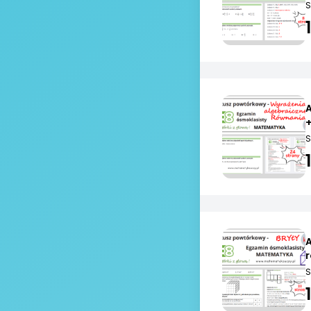
S
S
S