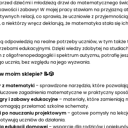
 przed dziećmi i młodzieżą drzwi do matematycznego świ
ekawości i zabawy! W mojej pracy stawiam na przyjazną 
ywnych relacji, co sprawia, że uczniowie z przyjemności
 a niektórzy wręcz deklarują, że matematyka stała się ic
są odpowiedzią na realne potrzeby uczniów, w tym także 
rzebami edukacyjnymi. Dzięki wiedzy zdobytej na studiac
 oligofrenopedagogiki i spektrum autyzmu, potrafię jesz
o ucznia, bez względu na jego wyzwania.
 w moim sklepie? 📝🎲
y z matematyki
– sprawdzone narzędzia, które pozwalają 
kluczowe zagadnienia matematyczne w praktyczny sposó
gry i zabawy edukacyjne
– materiały, które zamieniają 
pomagają przełamać szkolne schematy.
i po nauczaniu projektowym
– gotowe pomysły na lekcje
otywują uczniów do działania.
dla edukacji domowej
– wsparcie dla rodziców i opiekunó