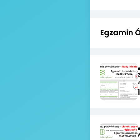
Egzamin Ó
2
S
A